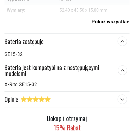
Wymiary:
52,40 x 43,50 x 15,80 mm
Pojemność:
2000 mAh
Pokaż wszystkie
Sprawdź, co oznaczają poszczególne parametry
Bateria zastępuje
SE15-32
Bateria jest kompatybilna z następującymi
modelami
X-Rite SE15-32
Opinie
Dokup i otrzymaj
15% Rabat