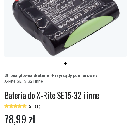
Item
item
1
0
of
Strona główna
Baterie
Przyrządy pomiarowe
1
X-Rite SE15-32 i inne
Bateria do X-Rite SE15-32 i inne
5
(1)
78,99 zł