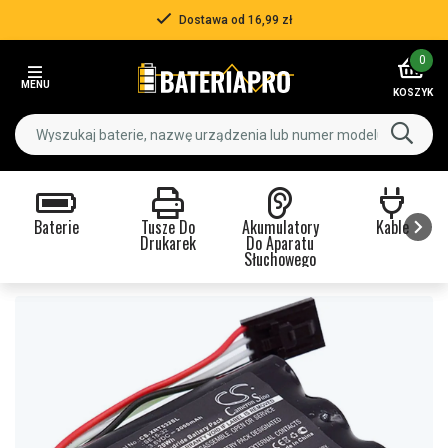
Dostawa od 16,99 zł
Item
0
2
MENU
of
KOSZYK
3
Baterie
Tusze Do
Akumulatory
Kable
Drukarek
Do Aparatu
Słuchowego
Item
1
of
9