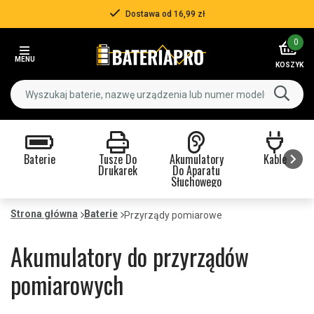
Ponad 500 000 klientów
Item
0
3
MENU
of
KOSZYK
3
Baterie
Tusze Do
Akumulatory
Kable
Drukarek
Do Aparatu
Słuchowego
Item
1
Strona główna
Baterie
Przyrządy pomiarowe
of
9
Akumulatory do przyrządów
pomiarowych