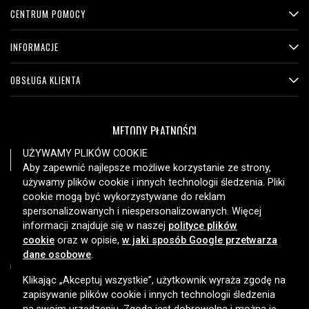
CENTRUM POMOCY
INFORMACJE
OBSŁUGA KLIENTA
METODY PŁATNOŚCI
UŻYWAMY PLIKÓW COOKIE
Aby zapewnić najlepsze możliwe korzystanie ze strony,
używamy plików cookie i innych technologii śledzenia. Pliki
OPCJE DOSTAWY
cookie mogą być wykorzystywane do reklam
spersonalizowanych i niespersonalizowanych. Więcej
informacji znajduje się w naszej
polityce plików
cookie
oraz w opisie,
w jaki sposób Google przetwarza
dane osobowe
.
Klikając „Akceptuj wszystkie”, użytkownik wyraża zgodę na
zapisywanie plików cookie i innych technologii śledzenia
Copyright © 2026, Spares Nordic AB