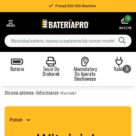
Ponad 500 000 klientów
Item
0
3
MENU
of
KOSZYK
3
Baterie
Tusze Do
Akumulatory
Kable
Drukarek
Do Aparatu
Słuchowego
Item
1
Strona główna
Informacje
Kontakt
of
9