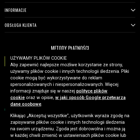
INFORMACJE
OBSŁUGA KLIENTA
METODY PŁATNOŚCI
UŻYWAMY PLIKÓW COOKIE
Aby zapewnić najlepsze możliwe korzystanie ze strony,
używamy plików cookie i innych technologii śledzenia. Pliki
OPCJE DOSTAWY
cookie mogą być wykorzystywane do reklam
spersonalizowanych i niespersonalizowanych. Więcej
informacji znajduje się w naszej
polityce plików
cookie
oraz w opisie,
w jaki sposób Google przetwarza
dane osobowe
.
Klikając „Akceptuj wszystkie”, użytkownik wyraża zgodę na
zapisywanie plików cookie i innych technologii śledzenia
Copyright © 2026, Spares Nordic AB
na swoim urządzeniu. Zgoda jest dobrowolna i można ją
w każdej chwili zmienić w ustawieniach plików cookie lub