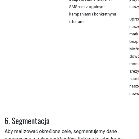
SMS‑em z ogólnymi
nasz
kampaniami i konkretnymi
Sprz
ofertami.
nasz
mark
bezp
Możn
dowo
mome
zrez
subsk
nasz
newsl
6. Segmentacja
Aby realizować określone cele, segmentujemy dane
generowane z zakupów klientów. Robimy to, aby lepiej