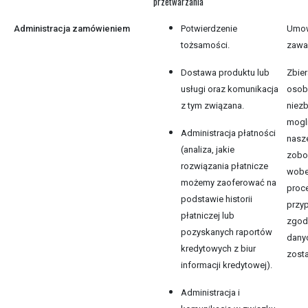
przetwarzania
Administracja zamówieniem
Potwierdzenie
Umow
tożsamości.
zawar
Dostawa produktu lub
Zbier
usługi oraz komunikacja
osob
z tym związana.
niez
mogl
Administracja płatności
nasz
(analiza, jakie
zobo
rozwiązania płatnicze
wobe
możemy zaoferować na
proc
podstawie historii
przy
płatniczej lub
zgod
pozyskanych raportów
dany
kredytowych z biur
zosta
informacji kredytowej).
Administracja i