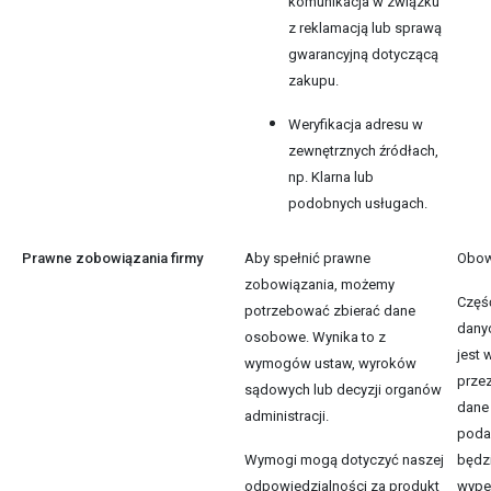
komunikacja w związku
z reklamacją lub sprawą
gwarancyjną dotyczącą
zakupu.
Weryfikacja adresu w
zewnętrznych źródłach,
np. Klarna lub
podobnych usługach.
Prawne zobowiązania firmy
Aby spełnić prawne
Obow
zobowiązania, możemy
Częś
potrzebować zbierać dane
dany
osobowe. Wynika to z
jest
wymogów ustaw, wyroków
przez
sądowych lub decyzji organów
dane 
administracji.
podan
Wymogi mogą dotyczyć naszej
będz
odpowiedzialności za produkt
wype