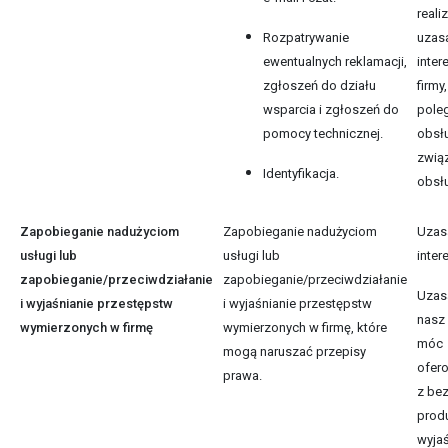
realiz
Rozpatrywanie
uzas
ewentualnych reklamacji,
inte
zgłoszeń do działu
firmy,
wsparcia i zgłoszeń do
pole
pomocy technicznej.
obsł
zwią
Identyfikacja.
obsłu
Zapobieganie nadużyciom
Zapobieganie nadużyciom
Uzas
usługi lub
usługi lub
inter
zapobieganie/przeciwdziałanie
zapobieganie/przeciwdziałanie
Uzas
i wyjaśnianie przestępstw
i wyjaśnianie przestępstw
nasz 
wymierzonych w firmę
wymierzonych w firmę, które
móc
mogą naruszać przepisy
ofer
prawa.
z be
prod
wyja