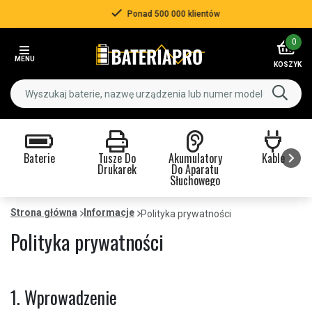
Ponad 500 000 klientów
Item
0
3
MENU
of
KOSZYK
3
Baterie
Tusze Do
Akumulatory
Kable
Drukarek
Do Aparatu
Słuchowego
Item
1
Strona główna
Informacje
Polityka prywatności
of
Polityka prywatności
9
1. Wprowadzenie