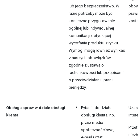
lub jego bezpieczeństwo. W
obow
razie potrzeby może być
praw
konieczne przygotowanie
zosta
ogólnej lub indywidualnej
komunikacji dotyczącej
wycofania produktu z rynku.
Wymogi mogą również wynikać
z naszych obowiązków
zgodnie z ustawą o
rachunkowości lub przepisami
o przeciwdziałaniu praniu
pieniędzy.
Obsługa spraw w dziale obsługi
Pytania do działu
Uzas
klienta
obsługi klienta, np.
inter
przez media
Prze
społecznościowe,
niez
e‑mail i czat.