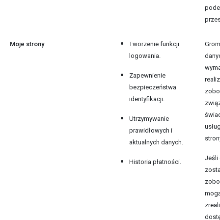
pode
prze
Moje strony
Tworzenie funkcji
Grom
logowania.
dany
wyma
Zapewnienie
reali
bezpieczeństwa
zobo
identyfikacji.
zwią
świa
Utrzymywanie
usług
prawidłowych i
stron
aktualnych danych.
Jeśli
Historia płatności.
zost
zobo
mogą
zreal
dost