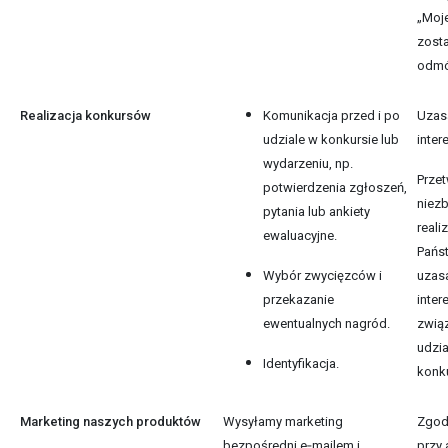
„Moje
zost
odmó
Realizacja konkursów
Komunikacja przed i po
Uzas
udziale w konkursie lub
inter
wydarzeniu, np.
Przet
potwierdzenia zgłoszeń,
niez
pytania lub ankiety
reali
ewaluacyjne.
Pańs
Wybór zwycięzców i
uzas
przekazanie
inter
ewentualnych nagród.
zwią
udzi
Identyfikacja.
konk
Marketing naszych produktów
Wysyłamy marketing
Zgod
bezpośredni e‑mailem i
przy 