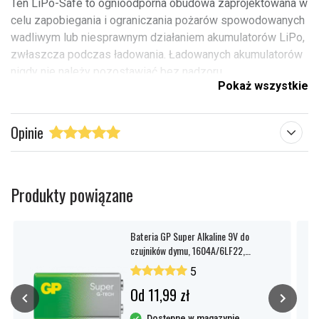
Ten LiPo-Safe to ognioodporna obudowa zaprojektowana w
celu zapobiegania i ograniczania pożarów spowodowanych
wadliwym lub niesprawnym działaniem akumulatorów LiPo,
zwłaszcza podczas ładowania. Ładowanych akumulatorów
nigdy nie należy pozostawiać bez nadzoru.
Pokaż wszystkie
Opinie
Typ produktu:
Bateria
Pasuje do marki:
Vapex
Produkty powiązane
Sprawdź, co oznaczają poszczególne parametry
Bateria GP Super Alkaline 9V do
czujników dymu, 1604A/6LF22,
opakowanie 1 szt.
5
Od 11,99 zł
Dostępne w magazynie