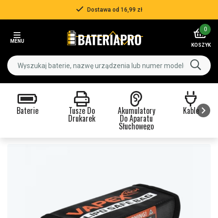
Dostawa od 16,99 zł
Item
0
2
MENU
of
KOSZYK
3
Baterie
Tusze Do
Akumulatory
Kable
Drukarek
Do Aparatu
Słuchowego
Item
1
of
9