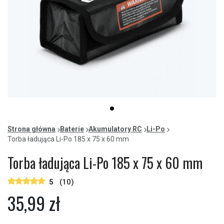
Item
item
1
0
of
Strona główna
Baterie
Akumulatory RC
Li-Po
1
Torba ładująca Li-Po 185 x 75 x 60 mm
Torba ładująca Li-Po 185 x 75 x 60 mm
5
(10)
35,99 zł