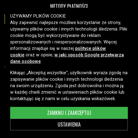
METODY PŁATNOŚCI
UŻYWAMY PLIKÓW COOKIE
Aby zapewnić najlepsze możliwe korzystanie ze strony,
używamy plików cookie i innych technologii śledzenia. Pliki
OPCJE DOSTAWY
cookie mogą być wykorzystywane do reklam
spersonalizowanych i niespersonalizowanych. Więcej
informacji znajduje się w naszej
polityce plików
cookie
oraz w opisie,
w jaki sposób Google przetwarza
dane osobowe
.
Klikając „Akceptuj wszystkie”, użytkownik wyraża zgodę na
zapisywanie plików cookie i innych technologii śledzenia
Copyright © 2026, Spares Nordic AB
na swoim urządzeniu. Zgoda jest dobrowolna i można ją
w każdej chwili zmienić w ustawieniach plików cookie lub
kontaktując się z nami w celu uzyskania wskazówek.
ZAMKNIJ I ZAAKCEPTUJ
USTAWIENIA