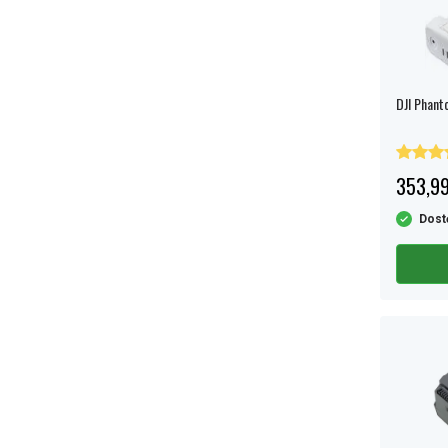
DJI Phanto
353,99
Dost