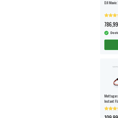
DJI Mavic 
786,99
Dost
Mottagar
Instant Fl
109,99