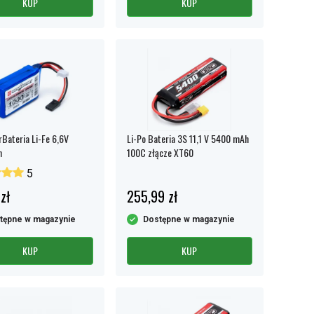
KUP
KUP
Bateria Li-Fe 6,6V
Li-Po Bateria 3S 11,1 V 5400 mAh
h
100C złącze XT60
5
zł
255,99 zł
tępne w magazynie
Dostępne w magazynie
KUP
KUP