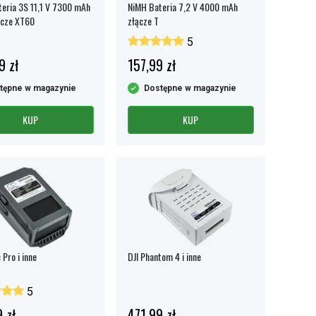
teria 3S 11,1 V 7300 mAh
NiMH Bateria 7,2 V 4000 mAh
ącze XT60
złącze T
5
9 zł
157,99 zł
tępne w magazynie
Dostępne w magazynie
KUP
KUP
 Pro i inne
DJI Phantom 4 i inne
5
 zł
471,99 zł