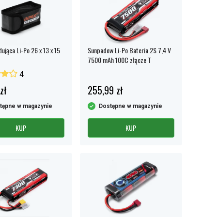
dująca Li-Po 26 x 13 x 15
Sunpadow Li-Po Bateria 2S 7,4 V
7500 mAh 100C złącze T
4
zł
255,99 zł
tępne w magazynie
Dostępne w magazynie
KUP
KUP