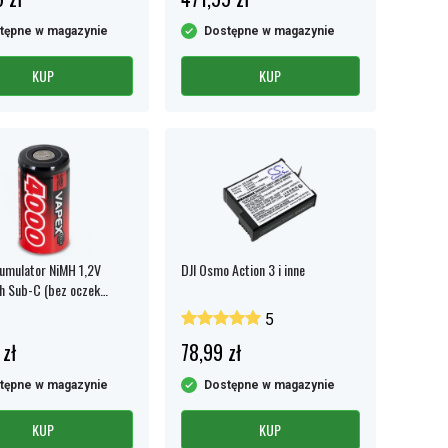
tępne w magazynie
Dostępne w magazynie
KUP
KUP
umulator NiMH 1,2V
DJI Osmo Action 3 i inne
 Sub-C (bez oczek
zych)
5
 zł
78,99 zł
tępne w magazynie
Dostępne w magazynie
KUP
KUP