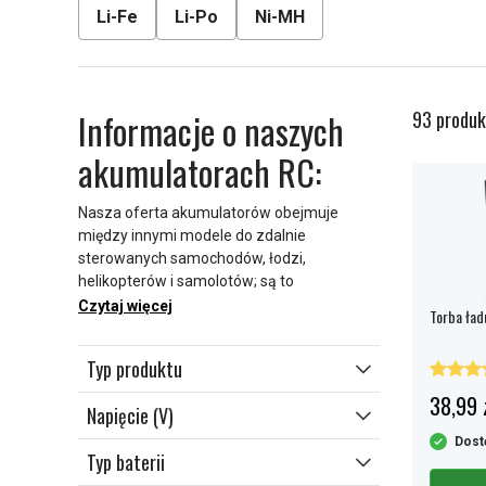
Li-Fe
Li-Po
Ni-MH
Informacje o naszych
93 produk
akumulatorach RC:
Nasza oferta akumulatorów obejmuje
między innymi modele do zdalnie
sterowanych samochodów, łodzi,
helikopterów i samolotów; są to
akumulatory typu Li-Po (litowo‑polimerowe)
Czytaj więcej
Torba ład
lub Ni‑MH (niklowo‑metalowo‑wodorkowe).
Typ produktu
38,99 
Napięcie (V)
Dost
Typ baterii