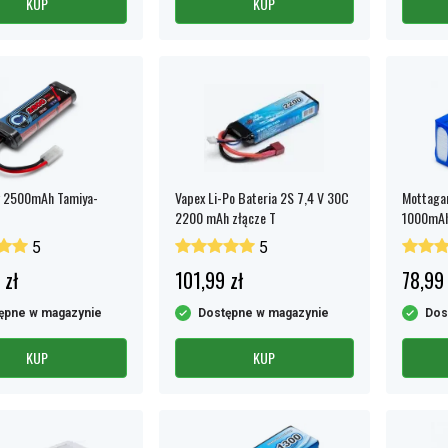
KUP
KUP
v 2500mAh Tamiya-
Vapex Li-Po Bateria 2S 7,4 V 30C
Mottagar
2200 mAh złącze T
1000mA
5
5
 zł
101,99 zł
78,99 
ępne w magazynie
Dostępne w magazynie
Dos
KUP
KUP