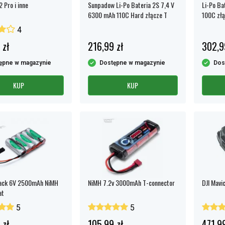
2 Pro i inne
Sunpadow Li-Po Bateria 2S 7,4 V
Li-Po Ba
6300 mAh 110C Hard złącze T
100C zł
4
 zł
216,99 zł
302,9
ępne w magazynie
Dostępne w magazynie
Dos
KUP
KUP
ack 6V 2500mAh NiMH
NiMH 7.2v 3000mAh T-connector
DJI Mavic
at
5
5
 zł
105,99 zł
471,99