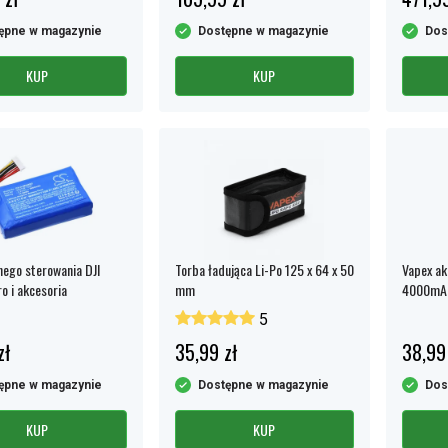
ępne w magazynie
Dostępne w magazynie
Dos
KUP
KUP
nego sterowania DJI
Torba ładująca Li-Po 125 x 64 x 50
Vapex ak
o i akcesoria
mm
4000mAh
lutownic
5
zł
35,99 zł
38,99
ępne w magazynie
Dostępne w magazynie
Dos
KUP
KUP