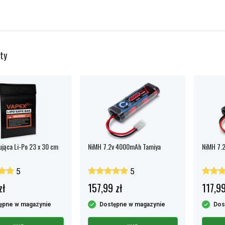
ty
ująca Li-Po 23 x 30 cm
NiMH 7.2v 4000mAh Tamiya
NiMH 7.
5
5
zł
157,99 zł
117,99
ępne w magazynie
Dostępne w magazynie
Dos