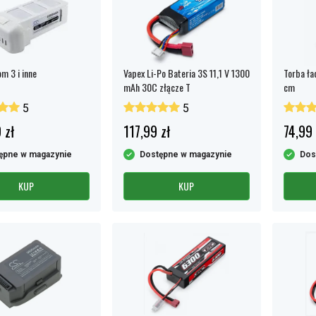
m 3 i inne
Vapex Li-Po Bateria 3S 11,1 V 1300
Torba ła
mAh 30C złącze T
cm
5
5
 zł
117,99 zł
74,99 
ępne w magazynie
Dostępne w magazynie
Dos
KUP
KUP