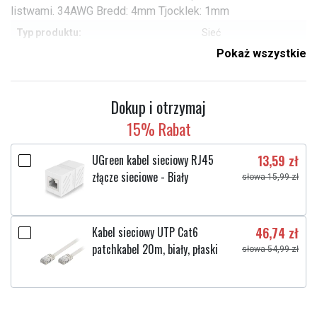
listwami. 34AWG Bredd: 4mm Tjocklek: 1mm
Typ produktu:
Sieć
Pokaż wszystkie
Marka:
DelTaco
Długość kabla:
5 m
Dokup i otrzymaj
Typ:
Cat6a
15% Rabat
Sprawdź, co oznaczają poszczególne parametry
UGreen kabel sieciowy RJ45
13,59 zł
złącze sieciowe - Biały
słowa 15,99 zł
Kabel sieciowy UTP Cat6
46,74 zł
patchkabel 20m, biały, płaski
słowa 54,99 zł