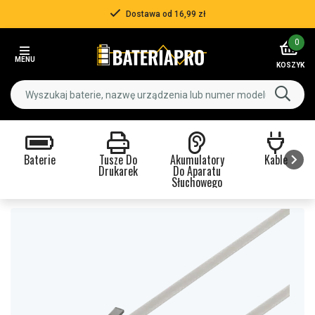
Dostawa od 16,99 zł
Item
0
2
MENU
of
KOSZYK
3
Baterie
Tusze Do
Akumulatory
Kable
Drukarek
Do Aparatu
Słuchowego
Item
1
of
9