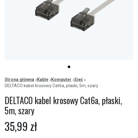
Item
item
1
0
of
Strona główna
Kable
Komputer
Sieć
1
DELTACO kabel krosowy Cat6a, płaski, 5m, szary
DELTACO kabel krosowy Cat6a, płaski,
5m, szary
35,99 zł