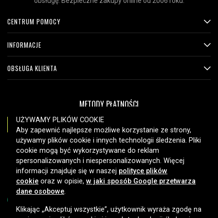
obsługę. Bezpieczne zakupy online od 2006 roku.
CENTRUM POMOCY
INFORMACJE
OBSŁUGA KLIENTA
METODY PŁATNOŚCI
UŻYWAMY PLIKÓW COOKIE
Aby zapewnić najlepsze możliwe korzystanie ze strony,
używamy plików cookie i innych technologii śledzenia. Pliki
OPCJE DOSTAWY
cookie mogą być wykorzystywane do reklam
spersonalizowanych i niespersonalizowanych. Więcej
informacji znajduje się w naszej
polityce plików
cookie
oraz w opisie,
w jaki sposób Google przetwarza
dane osobowe
.
Klikając „Akceptuj wszystkie”, użytkownik wyraża zgodę na