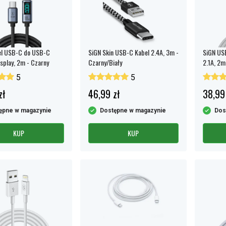
el USB-C do USB-C
SiGN Skin USB-C Kabel 2.4A, 3m -
SiGN USB
splay, 2m - Czarny
Czarny/Biały
2.1A, 2m,
5
5
zł
46,99 zł
38,99
ępne w magazynie
Dostępne w magazynie
Dos
KUP
KUP