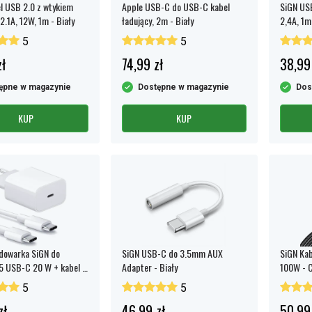
l USB 2.0 z wtykiem
Apple USB-C do USB-C kabel
SiGN USB
2.1A, 12W, 1m - Biały
ładujący, 2m - Biały
2,4A, 1m 
5
5
ł
74,99 zł
38,99
ępne w magazynie
Dostępne w magazynie
Dos
KUP
KUP
dowarka SiGN do
SiGN USB-C do 3.5mm AUX
SiGN Ka
15 USB-C 20 W + kabel 2
Adapter - Biały
100W - 
0 W – biała
5
5
zł
46,99 zł
50,99