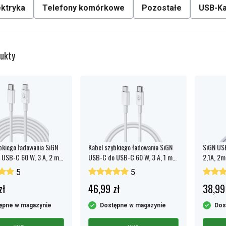
ektryka
Telefony komórkowe
Pozostałe
USB-Ka
ukty
bkiego ładowania SiGN
Kabel szybkiego ładowania SiGN
SiGN USB
USB-C 60 W, 3 A, 2 m
USB-C do USB-C 60 W, 3 A, 1 m
2,1A, 2m 
- biały
USB-C PD - biały
5
5
zł
46,99 zł
38,99
ępne w magazynie
Dostępne w magazynie
Dos