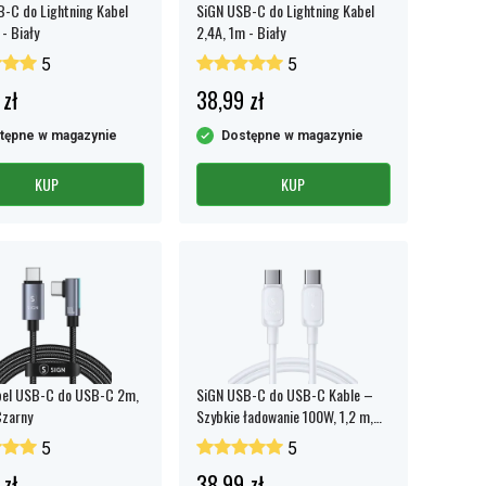
-C do Lightning Kabel
SiGN USB-C do Lightning Kabel
- Biały
2,4A, 1m - Biały
5
5
 zł
38,99 zł
tępne w magazynie
Dostępne w magazynie
KUP
KUP
bel USB-C do USB-C 2m,
SiGN USB-C do USB-C Kable –
Czarny
Szybkie ładowanie 100W, 1,2 m,
Biały
5
5
 zł
38,99 zł