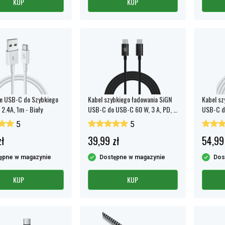
KUP
KUP
e USB-C do Szybkiego
Kabel szybkiego ładowania SiGN
Kabel sz
 2.4A, 1m - Biały
USB-C do USB-C 60 W, 3 A, PD, 2
USB-C do
m - czarny
m - biały
5
5
ł
39,99 zł
54,99
ępne w magazynie
Dostępne w magazynie
Dos
KUP
KUP