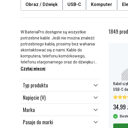
Obraz / Dźwięk
USB-C
Komputer
El
1849 prod
W BateriaPro dostępne są wszystkie
potrzebne kable. Jeśli nie można znaleźć
potrzebnego kabla, prosimy bez wahania
skontaktować się z nami. Kable do
komputera, telefonu komórkowego,
telefonu stacjonarnego oraz do dźwięku i
obrazu. Dostępne są kable HDMI, kable
Czytaj więcej
SCART, kable antenowe, kable audio, kabel
sieciowy, kable optyczne, kable RCA, kable
Kabel szy
Typ produktu
S-video i wiele innych.
USB-C do 
USB-C PD 
Napięcie (V)
34,99 
Marka
Dost
Pasuje do marki