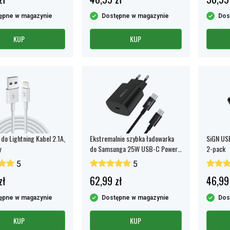
ępne w magazynie
Dostępne w magazynie
Dos
KUP
KUP
do Lightning Kabel 2.1A,
Ekstremalnie szybka ładowarka
SiGN US
y
do Samsunga 25W USB-C Power
2-pack
Adapter + kabel 2m, 60W -
5
5
czarna
zł
62,99 zł
46,99
ępne w magazynie
Dostępne w magazynie
Dos
KUP
KUP