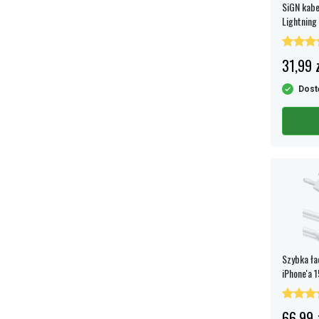
SiGN kabe
Lightning 
31,99 z
Dost
Szybka ła
iPhone'a 
m, 3 A, 6
66,99 