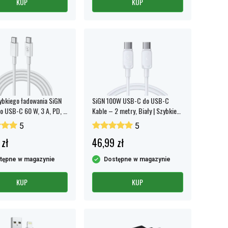
KUP
KUP
ybkiego ładowania SiGN
SiGN 100W USB-C do USB-C
 USB-C 60 W, 3 A, PD, 3
Kable – 2 metry, Biały | Szybkie
ładowanie
5
5
 zł
46,99 zł
tępne w magazynie
Dostępne w magazynie
KUP
KUP