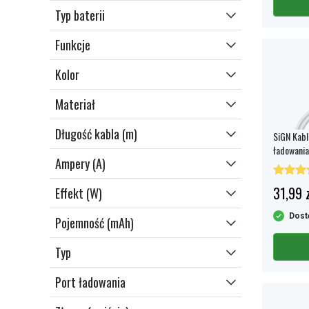
Typ baterii
Funkcje
Kolor
Materiał
Długość kabla (m)
SiGN Kabl
ładowania
Ampery (A)
31,99 z
Effekt (W)
Dost
Pojemność (mAh)
Typ
Port ładowania