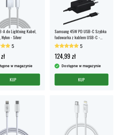
-A do Lightning Kabel,
Samsung 45W PD USB-C Szybka
 Nylon - Silver
ładowarka z kablem USB-C -
Czarny
5
5
 zł
124,99 zł
tępne w magazynie
Dostępne w magazynie
KUP
KUP