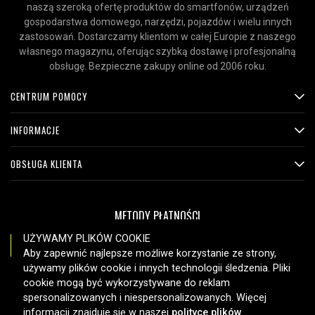
naszą szeroką ofertę produktów do smartfonów, urządzeń
gospodarstwa domowego, narzędzi, pojazdów i wielu innych
zastosowań. Dostarczamy klientom w całej Europie z naszego
własnego magazynu, oferując szybką dostawę i profesjonalną
obsługę. Bezpieczne zakupy online od 2006 roku.
CENTRUM POMOCY
INFORMACJE
OBSŁUGA KLIENTA
METODY PŁATNOŚCI
UŻYWAMY PLIKÓW COOKIE
Aby zapewnić najlepsze możliwe korzystanie ze strony,
używamy plików cookie i innych technologii śledzenia. Pliki
OPCJE DOSTAWY
cookie mogą być wykorzystywane do reklam
spersonalizowanych i niespersonalizowanych. Więcej
informacji znajduje się w naszej
polityce plików