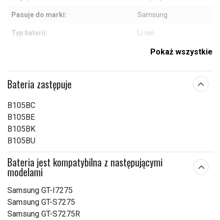
Pasuje do marki:
Samsung
Typ baterii:
Li-ion
Zabezpieczenie
Pokaż wszystkie
Tak
przeciwprzepięciowe:
63,10 x 51,75 x 4,26
Bateria zastępuje
Wymiary:
mm
B105BC
Pojemność:
1350 mAh
B105BE
B105BK
Sprawdź, co oznaczają poszczególne parametry
B105BU
Bateria jest kompatybilna z następującymi
modelami
Samsung GT-I7275
Samsung GT-S7275
Samsung GT-S7275R