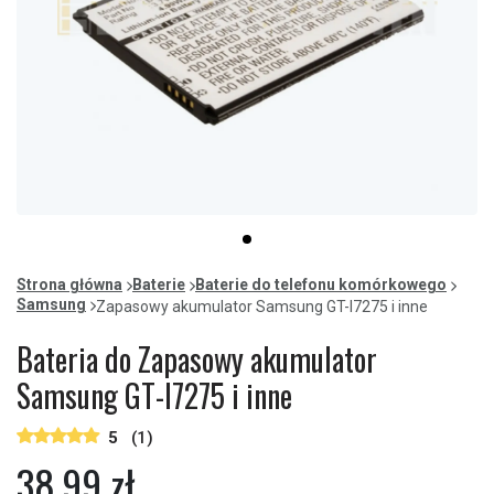
Item
item
1
0
of
Strona główna
Baterie
Baterie do telefonu komórkowego
1
Samsung
Zapasowy akumulator Samsung GT-I7275 i inne
Bateria do Zapasowy akumulator
Samsung GT-I7275 i inne
5
(1)
38,99 zł