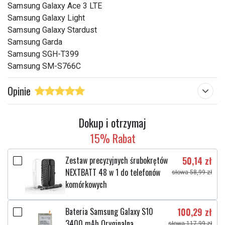
Samsung Galaxy Ace 3 LTE
Samsung Galaxy Light
Samsung Galaxy Stardust
Samsung Garda
Samsung SGH-T399
Samsung SM-S766C
Opinie
Dokup i otrzymaj
15% Rabat
Zestaw precyzyjnych śrubokrętów
50,14 zł
NEXTBATT 48 w 1 do telefonów
słowa 58,99 zł
komórkowych
Bateria Samsung Galaxy S10
100,29 zł
3400 mAh Oryginalna
słowa 117,99 zł