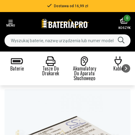
Dostawa od 16,99 zł
Item
0
2
MENU
of
KOSZYK
3
Baterie
Tusze Do
Akumulatory
Kable
Drukarek
Do Aparatu
Słuchowego
Item
1
of
9