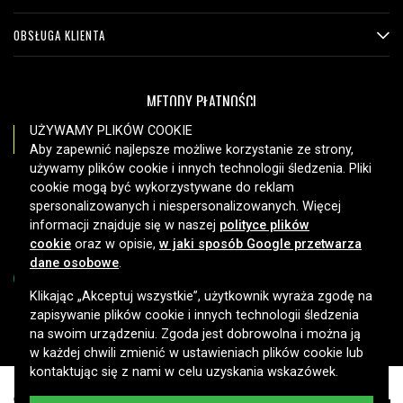
OBSŁUGA KLIENTA
METODY PŁATNOŚCI
UŻYWAMY PLIKÓW COOKIE
Aby zapewnić najlepsze możliwe korzystanie ze strony,
używamy plików cookie i innych technologii śledzenia. Pliki
OPCJE DOSTAWY
cookie mogą być wykorzystywane do reklam
spersonalizowanych i niespersonalizowanych. Więcej
informacji znajduje się w naszej
polityce plików
cookie
oraz w opisie,
w jaki sposób Google przetwarza
dane osobowe
.
Klikając „Akceptuj wszystkie”, użytkownik wyraża zgodę na
zapisywanie plików cookie i innych technologii śledzenia
Copyright © 2026, Spares Nordic AB
na swoim urządzeniu. Zgoda jest dobrowolna i można ją
w każdej chwili zmienić w ustawieniach plików cookie lub
kontaktując się z nami w celu uzyskania wskazówek.
Zapasowy akumulator Samsung GT-B2710 / Xcover