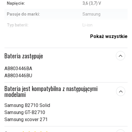
Napięcie:
3,6 (3,7) V
Pasuje do marki:
Samsung
Typ baterii:
Li-ion
Zabezpieczenie
Pokaż wszystkie
Tak
przeciwprzepięciowe:
49,50 x 33,50 x 8,00
Bateria zastępuje
Wymiary:
mm
AB803446BA
Pojemność:
750 mAh
AB803446BU
Sprawdź, co oznaczają poszczególne parametry
Bateria jest kompatybilna z następującymi
modelami
Samsung B2710 Solid
Samsung GT-B2710
Samsung xcover 271