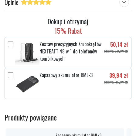
Opinie
Dokup i otrzymaj
15% Rabat
Zestaw precyzyjnych śrubokrętów
50,14 zł
NEXTBATT 48 w 1 do telefonów
słowa 58,99 zł
komórkowych
Zapasowy akumulator BML-3
39,94 zł
słowa 46,99 zł
Produkty powiązane
Zapasowy akumulator BML-3