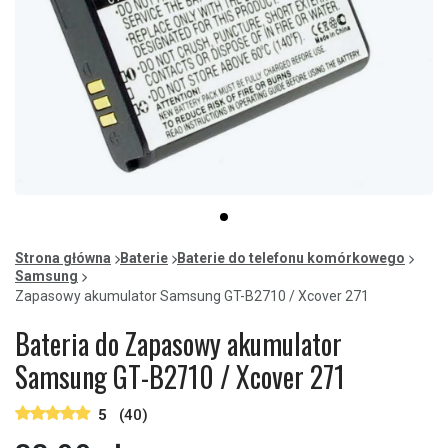
Item
item
1
0
of
Strona główna
Baterie
Baterie do telefonu komórkowego
1
Samsung
Zapasowy akumulator Samsung GT-B2710 / Xcover 271
Bateria do Zapasowy akumulator
Samsung GT-B2710 / Xcover 271
5
(40)