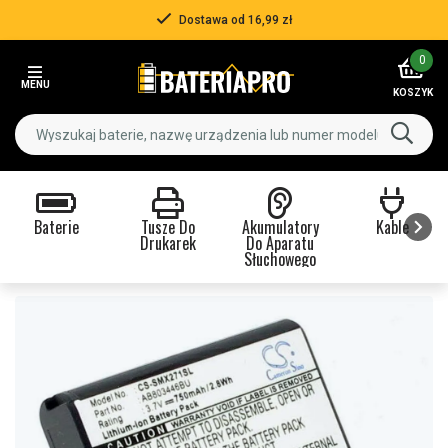
Dostawa od 16,99 zł
Item
0
2
MENU
of
KOSZYK
3
Baterie
Tusze Do
Akumulatory
Kable
Drukarek
Do Aparatu
Słuchowego
Item
1
of
9