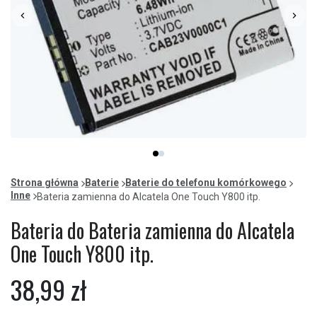
Item
item
item
1
0
1
of
Strona główna
Baterie
Baterie do telefonu komórkowego
2
Inne
Bateria zamienna do Alcatela One Touch Y800 itp.
Bateria do Bateria zamienna do Alcatela
One Touch Y800 itp.
38,99 zł