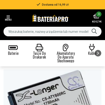
Dostawa od 16,99 zł
Item
0
2
MENU
of
KOSZYK
3
Baterie
Tusze Do
Akumulatory
Kable
Drukarek
Do Aparatu
Słuchowego
Item
1
of
9