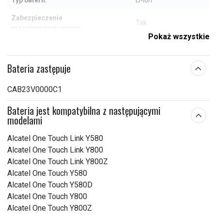
Typ baterii:
Li-ion
Zabezpieczenie
Tak
przeciwprzepięciowe:
Pokaż wszystkie
64,60 x 43,95 x 5,10
Wymiary:
mm
Bateria zastępuje
Pojemność:
1750 mAh
CAB23V0000C1
Sprawdź, co oznaczają poszczególne parametry
Bateria jest kompatybilna z następującymi
modelami
Alcatel One Touch Link Y580
Alcatel One Touch Link Y800
Alcatel One Touch Link Y800Z
Alcatel One Touch Y580
Alcatel One Touch Y580D
Alcatel One Touch Y800
Alcatel One Touch Y800Z