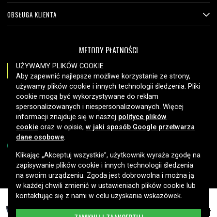
OBSŁUGA KLIENTA
METODY PŁATNOŚCI
UŻYWAMY PLIKÓW COOKIE
Aby zapewnić najlepsze możliwe korzystanie ze strony,
używamy plików cookie i innych technologii śledzenia. Pliki
OPCJE DOSTAWY
cookie mogą być wykorzystywane do reklam
spersonalizowanych i niespersonalizowanych. Więcej
informacji znajduje się w naszej
polityce plików
cookie
oraz w opisie,
w jaki sposób Google przetwarza
dane osobowe
.
Klikając „Akceptuj wszystkie”, użytkownik wyraża zgodę na
zapisywanie plików cookie i innych technologii śledzenia
Copyright © 2026, Spares Nordic AB
na swoim urządzeniu. Zgoda jest dobrowolna i można ją
w każdej chwili zmienić w ustawieniach plików cookie lub
kontaktując się z nami w celu uzyskania wskazówek.
38,99 zł
Bateria zamienna do Alcatela One Touch Y800 itp.