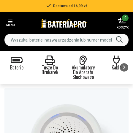
Dostawa od 16,99 zł
Item
0
2
MENU
of
KOSZYK
3
Baterie
Tusze Do
Akumulatory
Kable
Drukarek
Do Aparatu
Słuchowego
Item
1
of
9