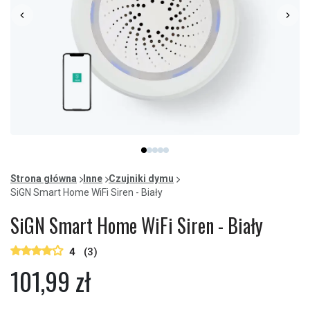
Item
item
item
item
item
item
1
0
1
2
3
4
of
Strona główna
Inne
Czujniki dymu
5
SiGN Smart Home WiFi Siren - Biały
SiGN Smart Home WiFi Siren - Biały
4
(3)
101,99 zł