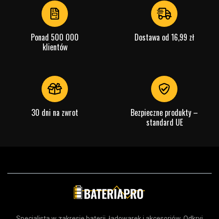
4
Szybki przewodnik
Marka:
SiGN
Ponad 500 000
Dostawa od 16,99 zł
klientów
Sprawdź, co oznaczają poszczególne parametry
30 dni na zwrot
Bezpieczne produkty –
standard UE
Specjalista w zakresie baterii, ładowarek i akcesoriów. Odkryj