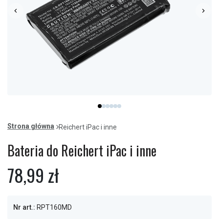
Item
item
item
item
item
item
item
1
0
1
2
3
4
5
of
Strona główna
Reichert iPac i inne
6
Bateria do Reichert iPac i inne
78,99 zł
Nr art.:
RPT160MD