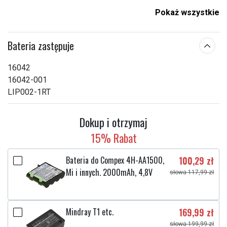
Pojemność:
1150 mAh
Pokaż wszystkie
Sprawdź, co oznaczają poszczególne parametry
Bateria zastępuje
16042
16042-001
LIP002-1RT
Dokup i otrzymaj
15% Rabat
Bateria do Compex 4H-AA1500,
100,29 zł
Mi i innych. 2000mAh, 4,8V
słowa 117,99 zł
Mindray T1 etc.
169,99 zł
słowa 199,99 zł