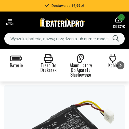
Dostawa od 16,99 zł
Item
0
2
MENU
of
KOSZYK
3
Baterie
Tusze Do
Akumulatory
Kable
Drukarek
Do Aparatu
Słuchowego
Item
1
of
9