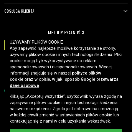
OBSŁUGA KLIENTA
METODY PŁATNOŚCI
UŻYWAMY PLIKÓW COOKIE
Aby zapewnić najlepsze możliwe korzystanie ze strony,
używamy plików cookie i innych technologii śledzenia. Pliki
OPCJE DOSTAWY
cookie mogą być wykorzystywane do reklam
spersonalizowanych i niespersonalizowanych. Więcej
informacji znajduje się w naszej
polityce plików
cookie
oraz w opisie,
w jaki sposób Google przetwarza
dane osobowe
.
Klikając „Akceptuj wszystkie”, użytkownik wyraża zgodę na
zapisywanie plików cookie i innych technologii śledzenia
Copyright © 2026, Spares Nordic AB
na swoim urządzeniu. Zgoda jest dobrowolna i można ją
w każdej chwili zmienić w ustawieniach plików cookie lub
kontaktując się z nami w celu uzyskania wskazówek.