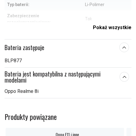
Typ baterii:
Li-Polimer
Zabezpieczenie
Tak
przeciwprzepięciowe:
Pokaż wszystkie
91,60 x 64,65 x 4,40
Wymiary:
mm
Bateria zastępuje
Pojemność:
4900 mAh
BLP877
Sprawdź, co oznaczają poszczególne parametry
Bateria jest kompatybilna z następującymi
modelami
Oppo Realme 8i
Produkty powiązane
Oppo F11 i inne