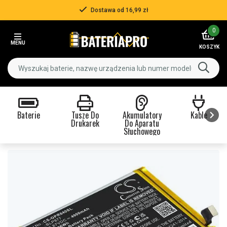
Dostawa od 16,99 zł
Item
0
2
MENU
of
KOSZYK
3
Baterie
Tusze Do
Akumulatory
Kable
Drukarek
Do Aparatu
Słuchowego
Item
1
of
9