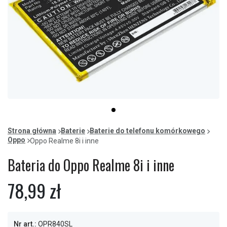
Item
item
1
0
of
Strona główna
Baterie
Baterie do telefonu komórkowego
1
Oppo
Oppo Realme 8i i inne
Bateria do Oppo Realme 8i i inne
78,99 zł
Nr art.:
OPR840SL