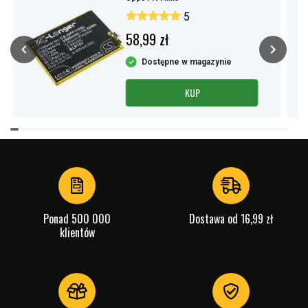
5
58,99 zł
Dostępne w magazynie
KUP
Item
1
of
4
Ponad 500 000
Dostawa od 16,99 zł
klientów