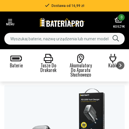
Dostawa od 16,99 zł
Item
0
2
MENU
of
KOSZYK
3
Baterie
Tusze Do
Akumulatory
Kable
Drukarek
Do Aparatu
Słuchowego
Item
1
of
9