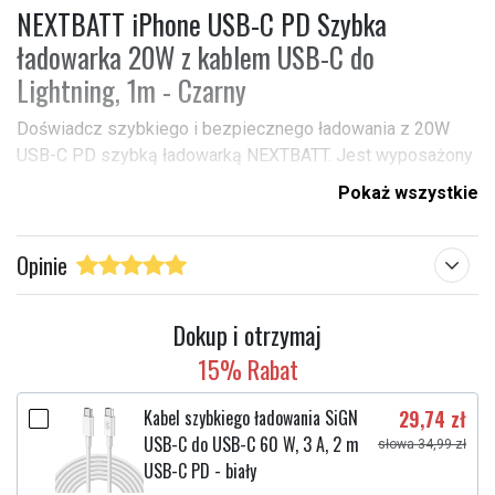
NEXTBATT iPhone USB-C PD Szybka
ładowarka 20W z kablem USB-C do
Lightning, 1m - Czarny
Doświadcz szybkiego i bezpiecznego ładowania z 20W
USB-C PD szybką ładowarką NEXTBATT. Jest wyposażony
w technologię Ładowanie Power Delivery, która zapewnia
Pokaż wszystkie
optymalne ładowanie dla iPhone, iPad oraz innych
urządzeń z złączem Lightning. Kompaktowy i elegancki
Opinie
design sprawia, że jest idealny zarówno do domu, biura, jak
i w podróży.
Dokup i otrzymaj
Kompatybilność:
15% Rabat
iPhone 14 Pro Max, iPhone 14 Pro, iPhone 14 Plus, iPhone
14,
Kabel szybkiego ładowania SiGN
29,74 zł
iPhone 13 Pro Max, iPhone 13 Pro, iPhone 13, iPhone 13
USB-C do USB-C 60 W, 3 A, 2 m
słowa 34,99 zł
Mini,
USB-C PD - biały
iPhone 12 Pro Max, iPhone 12 Pro, iPhone 12, iPhone 12