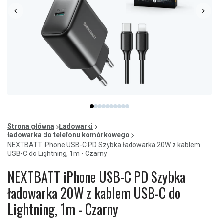
Item
item
item
item
item
item
item
item
item
item
item
1
0
1
2
3
4
5
6
7
8
9
of
Strona główna
Ładowarki
10
ładowarka do telefonu komórkowego
NEXTBATT iPhone USB-C PD Szybka ładowarka 20W z kablem
USB-C do Lightning, 1m - Czarny
NEXTBATT iPhone USB-C PD Szybka
ładowarka 20W z kablem USB-C do
Lightning, 1m - Czarny