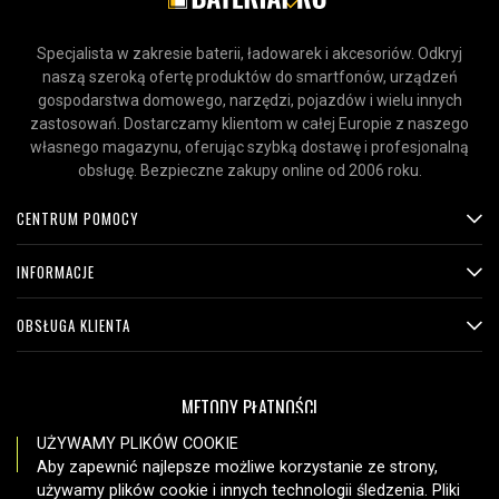
Port ładowania:
USB-C
Liczba wyjść:
1x USB-C
Specjalista w zakresie baterii, ładowarek i akcesoriów. Odkryj
naszą szeroką ofertę produktów do smartfonów, urządzeń
Złącze urządzenia::
USB-C
gospodarstwa domowego, narzędzi, pojazdów i wielu innych
zastosowań. Dostarczamy klientom w całej Europie z naszego
Połączenie ze źródłem zasilania:
USB-C
własnego magazynu, oferując szybką dostawę i profesjonalną
obsługę. Bezpieczne zakupy online od 2006 roku.
Sprawdź, co oznaczają poszczególne parametry
CENTRUM POMOCY
INFORMACJE
OBSŁUGA KLIENTA
METODY PŁATNOŚCI
UŻYWAMY PLIKÓW COOKIE
Aby zapewnić najlepsze możliwe korzystanie ze strony,
używamy plików cookie i innych technologii śledzenia. Pliki