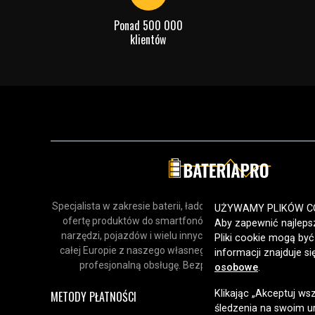
Ponad 500 000
klientów
Specjalista w zakresie baterii, ładowarek i akcesoriów. Odk
UŻYWAMY PLIKÓW C
ofertę produktów do smartfonów, urządzeń gospodars
Aby zapewnić najlepsz
narzędzi, pojazdów i wielu innych zastosowań. Dostarcz
Pliki cookie mogą by
całej Europie z naszego własnego magazynu, oferując sz
informacji znajduje s
profesjonalną obsługę. Bezpieczne zakupy online od 
osobowe
.
Klikając „Akceptuj ws
METODY PŁATNOŚCI
śledzenia na swoim ur