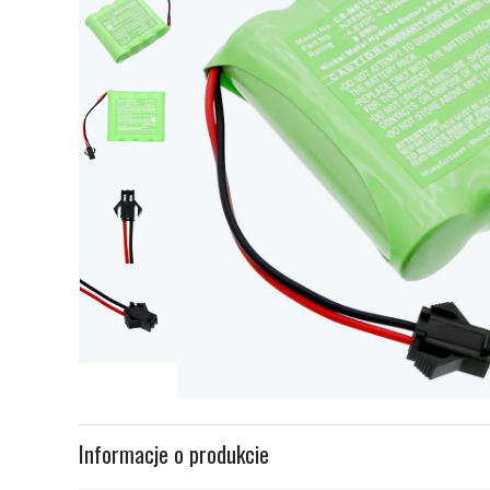
Item
1
Informacje o produkcie
of
5