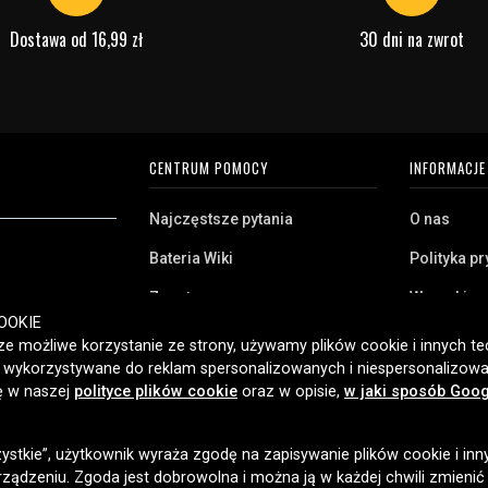
Dostawa od 16,99 zł
30 dni na zwrot
CENTRUM POMOCY
INFORMACJE
Najczęstsze pytania
O nas
Bateria Wiki
Polityka p
Zwrot
Warunki z
ryj naszą szeroką
OOKIE
Klient biznesowy
Pliki cooki
twa domowego,
e możliwe korzystanie ze strony, używamy plików cookie i innych tec
amy klientom w
ć wykorzystywane do reklam spersonalizowanych i niespersonalizowa
Jaką baterię posiadam?
ybką dostawę i
ię w naszej
polityce plików cookie
oraz w opisie,
w jaki sposób Goog
2006 roku.
zystkie”, użytkownik wyraża zgodę na zapisywanie plików cookie i inn
OPCJE DOSTAWY
ządzeniu. Zgoda jest dobrowolna i można ją w każdej chwili zmienić