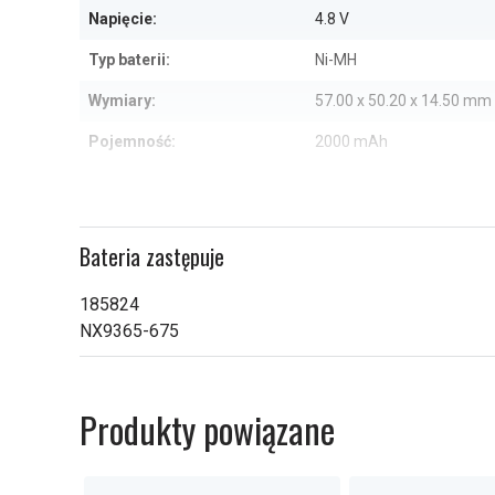
Napięcie:
4.8 V
Typ baterii:
Ni-MH
Wymiary:
57.00 x 50.20 x 14.50 mm
Pojemność:
2000 mAh
Sprawdź, co oznaczają poszczególn
Bateria zastępuje
185824
NX9365-675
Produkty powiązane