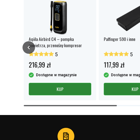
Aqiila Airbird C4 – pompka
Palfinger 590 i inne
powietrza, przenośny kompresor
5
5
216,99 zł
117,99 zł
e
Dostępne w magazynie
Dostępne w mag
KUP
KUP
Item
1
of
4