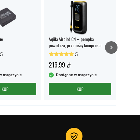
ne
Aqiila Airbird C4 – pompka
Palfinger 
powietrza, przenośny kompresor
5
5
216,99 zł
117,99 
w magazynie
Dostępne w magazynie
Dost
KUP
KUP