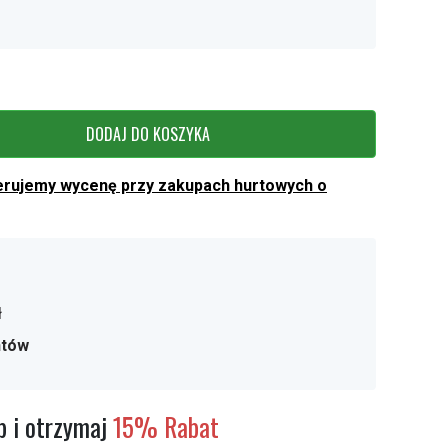
DODAJ DO KOSZYKA
erujemy wycenę przy zakupach hurtowych o
ł
ntów
 i otrzymaj
15% Rabat