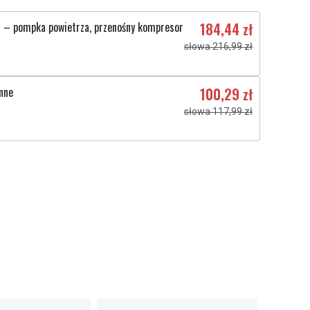
C4 – pompka powietrza, przenośny kompresor
184,44 zł
słowa 216,99 zł
inne
100,29 zł
słowa 117,99 zł