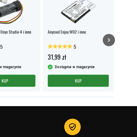
nyx Studio 4 i inne
Anycool Enjoy W02 i inne
JBL Charg
5
5
31,99 zł
62,99 
w magazynie
Dostępne w magazynie
Dost
KUP
KUP