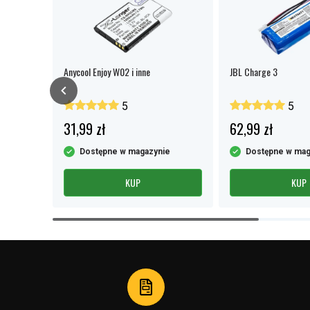
 i inne
Anycool Enjoy W02 i inne
JBL Charge 3
5
5
31,99 zł
62,99 zł
e
Dostępne w magazynie
Dostępne w mag
KUP
KUP
Item
1
of
4