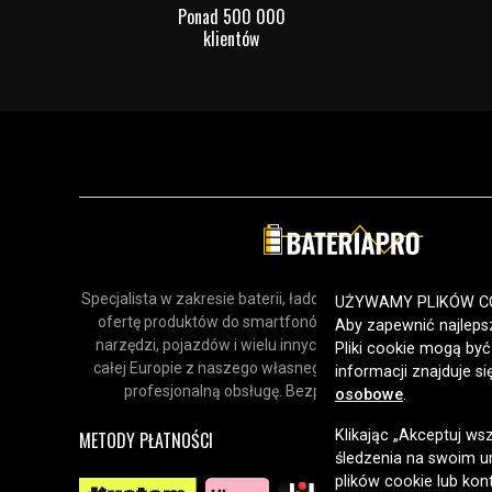
Ponad 500 000
klientów
Specjalista w zakresie baterii, ładowarek i akcesoriów. Odk
UŻYWAMY PLIKÓW C
ofertę produktów do smartfonów, urządzeń gospodars
Aby zapewnić najlepsz
narzędzi, pojazdów i wielu innych zastosowań. Dostarcz
Pliki cookie mogą by
całej Europie z naszego własnego magazynu, oferując sz
informacji znajduje s
profesjonalną obsługę. Bezpieczne zakupy online od 
osobowe
.
Klikając „Akceptuj ws
METODY PŁATNOŚCI
śledzenia na swoim ur
plików cookie lub kon