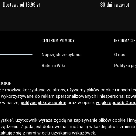
Dostawa od 16,99 zł
30 dni na zwrot
CENTRUM POMOCY
INFORMACJE
Najczęstsze pytania
O nas
Bateria Wiki
Polityka p
Zwrot
Warunki z
ryj naszą szeroką
OOKIE
Klient biznesowy
Pliki cooki
twa domowego,
e możliwe korzystanie ze strony, używamy plików cookie i innych tec
amy klientom w
ć wykorzystywane do reklam spersonalizowanych i niespersonalizowa
Jaką baterię posiadam?
ybką dostawę i
ię w naszej
polityce plików cookie
oraz w opisie,
w jaki sposób Goog
2006 roku.
zystkie”, użytkownik wyraża zgodę na zapisywanie plików cookie i inn
OPCJE DOSTAWY
ządzeniu. Zgoda jest dobrowolna i można ją w każdej chwili zmienić
taktując się z nami w celu uzyskania wskazówek.