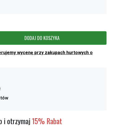
DODAJ DO KOSZYKA
erujemy wycenę przy zakupach hurtowych o
ł
ntów
 i otrzymaj
15% Rabat