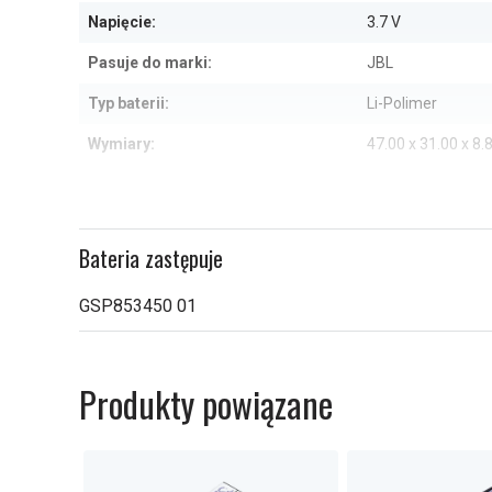
6
Napięcie:
3.7 V
Pasuje do marki:
JBL
Typ baterii:
Li-Polimer
Wymiary:
47.00 x 31.00 x 8
Pojemność:
1500 mAh
Sprawdź, co oznaczają poszczególn
Bateria zastępuje
GSP853450 01
Produkty powiązane