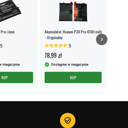
Pro i inne
Akumulator Huawei P30 Pro 4100 mAh
Huawei P2
- Oryginalny
20 / Nova 
5
5
78,99 zł
54,99 
w magazynie
Dostępne w magazynie
Dost
KUP
KUP