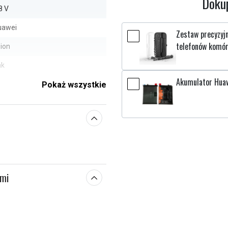
Dokup
8 V
uawei
Zestaw precyzyj
telefonów komó
-ion
ak
Akumulator Huaw
0,00 x 41,45 x 4,50 mm
Pokaż wszystkie
300 mAh
e parametry
ami