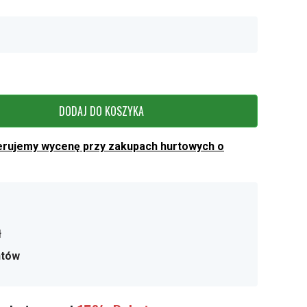
DODAJ DO KOSZYKA
erujemy wycenę przy zakupach hurtowych o
ł
ntów