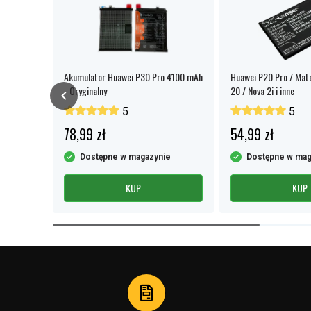
Akumulator Huawei P30 Pro 4100 mAh
Huawei P20 Pro / Mate
- Oryginalny
20 / Nova 2i i inne
5
5
78,99 zł
54,99 zł
e
Dostępne w magazynie
Dostępne w mag
KUP
KUP
Item
1
of
4