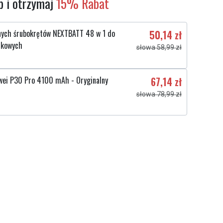
 i otrzymaj
15% Rabat
nych śrubokrętów NEXTBATT 48 w 1 do
50,14 zł
rkowych
słowa 58,99 zł
ei P30 Pro 4100 mAh - Oryginalny
67,14 zł
słowa 78,99 zł