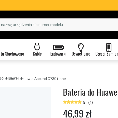
atu Słuchowego
Kable
Ładowarki
Oświetlenie
Części Zamie
go
Huawei
Huawei Ascend G730 i inne
Bateria do Huawe
5
(1)
46,99 zł