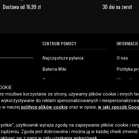
Dostawa od 16,99 zł
30 dni na zwrot
CENTRUM POMOCY
INFORMACJE
Najczęstsze pytania
O nas
Bateria Wiki
Polityka p
Zwrot
Warunki z
ryj naszą szeroką
OOKIE
Klient biznesowy
Pliki cooki
twa domowego,
e możliwe korzystanie ze strony, używamy plików cookie i innych tec
amy klientom w
ć wykorzystywane do reklam spersonalizowanych i niespersonalizowa
Jaką baterię posiadam?
ybką dostawę i
ię w naszej
polityce plików cookie
oraz w opisie,
w jaki sposób Goog
2006 roku.
zystkie”, użytkownik wyraża zgodę na zapisywanie plików cookie i inn
OPCJE DOSTAWY
ządzeniu. Zgoda jest dobrowolna i można ją w każdej chwili zmienić
taktując się z nami w celu uzyskania wskazówek.