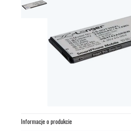
Item
1
Informacje o produkcie
of
2