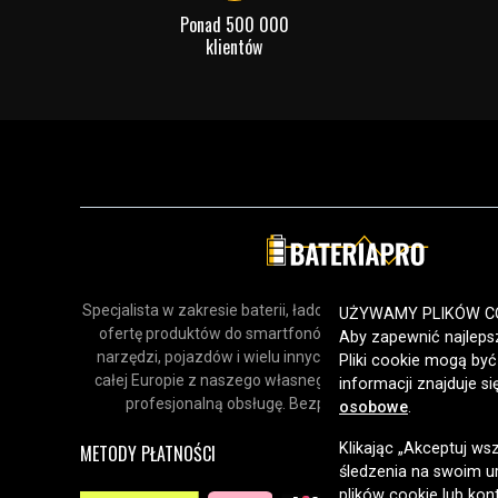
Ponad 500 000
klientów
Specjalista w zakresie baterii, ładowarek i akcesoriów. Odk
UŻYWAMY PLIKÓW C
ofertę produktów do smartfonów, urządzeń gospodars
Aby zapewnić najlepsz
narzędzi, pojazdów i wielu innych zastosowań. Dostarcz
Pliki cookie mogą by
całej Europie z naszego własnego magazynu, oferując sz
informacji znajduje s
profesjonalną obsługę. Bezpieczne zakupy online od 
osobowe
.
Klikając „Akceptuj ws
METODY PŁATNOŚCI
śledzenia na swoim ur
plików cookie lub kon