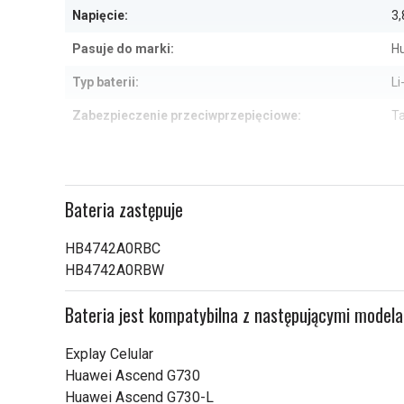
Napięcie:
3,
Pasuje do marki:
H
Typ baterii:
Li
Zabezpieczenie przeciwprzepięciowe:
T
Wymiary:
10
Pojemność:
2
Bateria zastępuje
Sprawdź, co oznaczają poszczególn
HB4742A0RBC
HB4742A0RBW
Bateria jest kompatybilna z następującymi model
Explay Celular
Huawei Ascend G730
Huawei Ascend G730-L