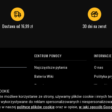
Dostawa od 16,99 zł
30 dni na zwrot
CENTRUM POMOCY
INFORMACJE
Najczęstsze pytania
O nas
Bateria Wiki
Polityka p
Zwrot
Warunki z
ryj naszą szeroką
OOKIE
Klient biznesowy
Pliki cooki
twa domowego,
e możliwe korzystanie ze strony, używamy plików cookie i innych tec
amy klientom w
ć wykorzystywane do reklam spersonalizowanych i niespersonalizowa
Jaką baterię posiadam?
ybką dostawę i
ię w naszej
polityce plików cookie
oraz w opisie,
w jaki sposób Goog
2006 roku.