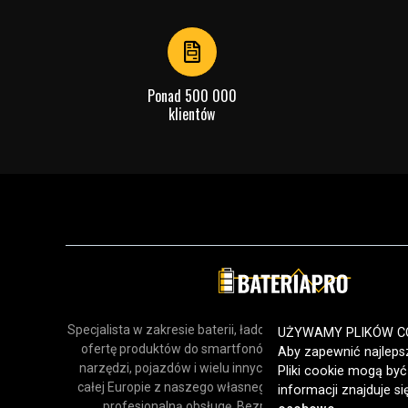
of
4
Ponad 500 000
klientów
Specjalista w zakresie baterii, ładowarek i akcesoriów. Odk
UŻYWAMY PLIKÓW C
ofertę produktów do smartfonów, urządzeń gospodars
Aby zapewnić najlepsz
narzędzi, pojazdów i wielu innych zastosowań. Dostarcz
Pliki cookie mogą by
całej Europie z naszego własnego magazynu, oferując sz
informacji znajduje s
profesjonalną obsługę. Bezpieczne zakupy online od 