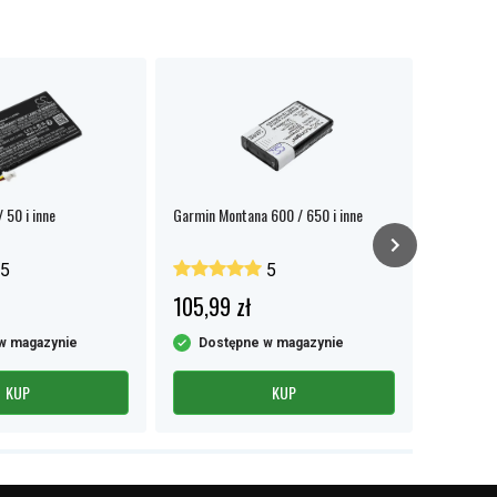
 50 i inne
Garmin Montana 600 / 650 i inne
System Ga
5
5
105,99 zł
98,99 
w magazynie
Dostępne w magazynie
Dost
KUP
KUP