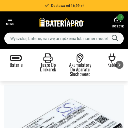
Dostawa od 16,99 zł
Item
0
2
MENU
of
KOSZYK
3
Baterie
Tusze Do
Akumulatory
Kable
Drukarek
Do Aparatu
Słuchowego
Item
1
of
9