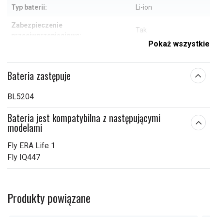
Typ baterii:
Li-ion
Zabezpieczenie
Tak
przeciwprzepięciowe:
Pokaż wszystkie
57,90 x 45,90 x 4,90
Wymiary:
mm
Bateria zastępuje
Pojemność:
1500 mAh
BL5204
Sprawdź, co oznaczają poszczególne parametry
Bateria jest kompatybilna z następującymi
modelami
Fly ERA Life 1
Fly IQ447
Produkty powiązane