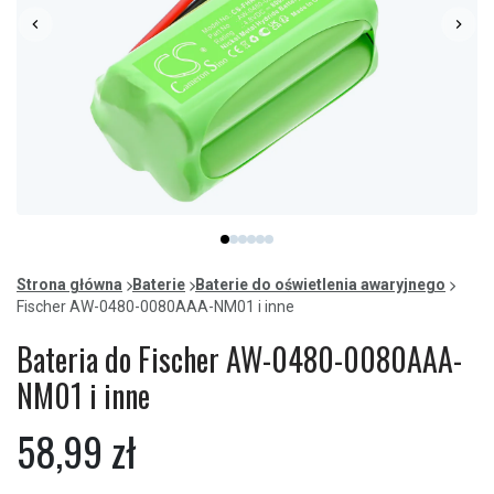
Item
item
item
item
item
item
item
1
0
1
2
3
4
5
of
Strona główna
Baterie
Baterie do oświetlenia awaryjnego
6
Fischer AW-0480-0080AAA-NM01 i inne
Bateria do Fischer AW-0480-0080AAA-
NM01 i inne
58,99 zł