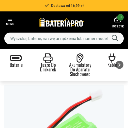
Dostawa od 16,99 zł
Item
0
2
MENU
of
KOSZYK
3
Baterie
Tusze Do
Akumulatory
Kable
Drukarek
Do Aparatu
Słuchowego
Item
1
of
9