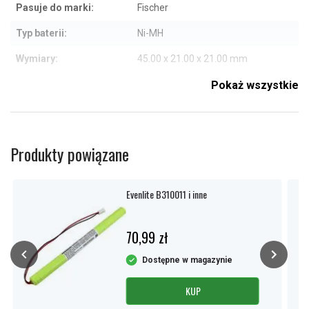
Pasuje do marki:
Fischer
Typ baterii:
Ni-MH
Wymiary:
45.00 x 21.00 x 21.00 mm
Pojemność:
800 mAh
Pokaż wszystkie
Sprawdź, co oznaczają poszczególne parametry
Produkty powiązane
Evenlite B310011 i inne
70,99 zł
Dostępne w magazynie
KUP