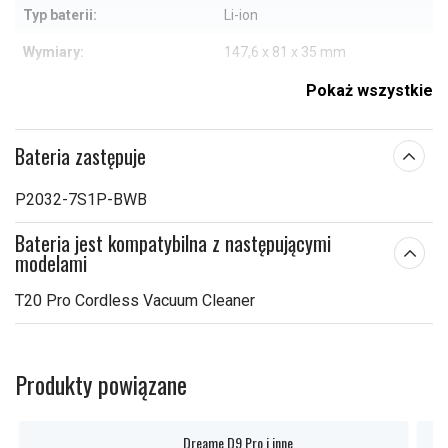
Typ baterii:
Li-ion
Wymiary:
147,6 x 81 x 35 mm
Pojemność:
2700 mAh
Pokaż wszystkie
Sprawdź, co oznaczają poszczególne parametry
Bateria zastępuje
P2032-7S1P-BWB
Bateria jest kompatybilna z następującymi
modelami
T20 Pro Cordless Vacuum Cleaner
Produkty powiązane
Dreame D9 Pro i inne