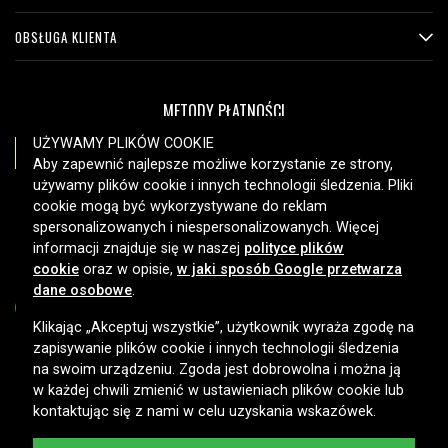
OBSŁUGA KLIENTA
METODY PŁATNOŚCI
UŻYWAMY PLIKÓW COOKIE
Aby zapewnić najlepsze możliwe korzystanie ze strony,
używamy plików cookie i innych technologii śledzenia. Pliki
OPCJE DOSTAWY
cookie mogą być wykorzystywane do reklam
spersonalizowanych i niespersonalizowanych. Więcej
informacji znajduje się w naszej
polityce plików
cookie
oraz w opisie,
w jaki sposób Google przetwarza
dane osobowe
.
Klikając „Akceptuj wszystkie”, użytkownik wyraża zgodę na
zapisywanie plików cookie i innych technologii śledzenia
Copyright © 2026, Spares Nordic AB
na swoim urządzeniu. Zgoda jest dobrowolna i można ją
w każdej chwili zmienić w ustawieniach plików cookie lub
kontaktując się z nami w celu uzyskania wskazówek.