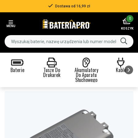
Dostawa od 16,99 zł
Item
0
2
MENU
of
KOSZYK
3
Baterie
Tusze Do
Akumulatory
Kable
Drukarek
Do Aparatu
Słuchowego
Item
1
of
9