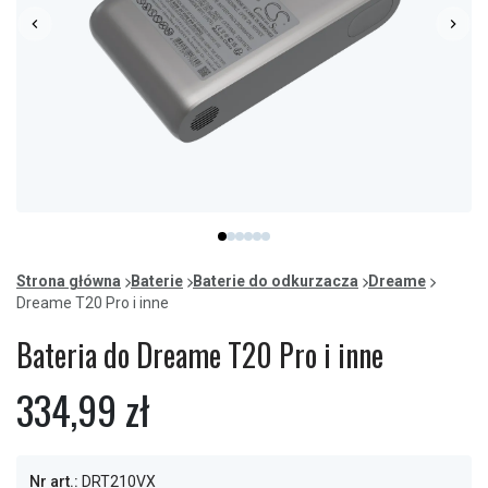
Item
item
item
item
item
item
item
1
0
1
2
3
4
5
of
Strona główna
Baterie
Baterie do odkurzacza
Dreame
6
Dreame T20 Pro i inne
Bateria do Dreame T20 Pro i inne
334,99 zł
Nr art.:
DRT210VX