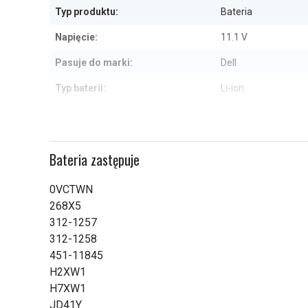
Typ produktu:
Bateria
Napięcie:
11.1 V
Pasuje do marki:
Dell
Typ baterii:
Li-ion
Wymiary:
269.30 x 48.70 x 3
Pojemność:
4400 mAh
Bateria zastępuje
Sprawdź, co oznaczają poszczególn
0VCTWN
268X5
312-1257
312-1258
451-11845
H2XW1
H7XW1
JD41Y