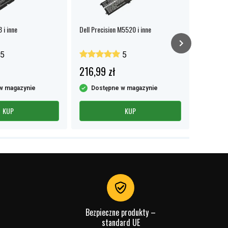
 i inne
Dell Precision M5520 i inne
Dell Latit
5
5
216,99 zł
235,99
w magazynie
Dostępne w magazynie
Dost
KUP
KUP
Bezpieczne produkty –
standard UE