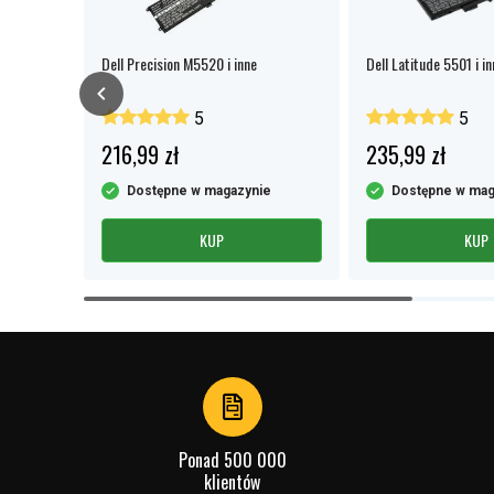
Dell Precision M5520 i inne
Dell Latitude 5501 i in
5
5
216,99 zł
235,99 zł
e
Dostępne w magazynie
Dostępne w mag
KUP
KUP
Item
1
of
4
Ponad 500 000
klientów