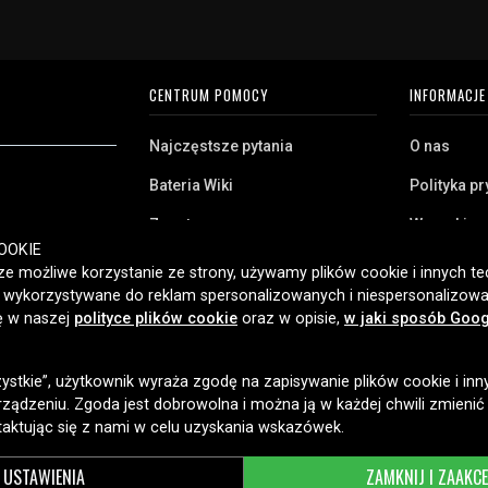
CENTRUM POMOCY
INFORMACJE
Najczęstsze pytania
O nas
Bateria Wiki
Polityka p
Zwrot
Warunki z
ryj naszą szeroką
OOKIE
Klient biznesowy
Pliki cooki
twa domowego,
e możliwe korzystanie ze strony, używamy plików cookie i innych tec
amy klientom w
ć wykorzystywane do reklam spersonalizowanych i niespersonalizowa
Jaką baterię posiadam?
ybką dostawę i
ię w naszej
polityce plików cookie
oraz w opisie,
w jaki sposób Goog
2006 roku.
zystkie”, użytkownik wyraża zgodę na zapisywanie plików cookie i inn
OPCJE DOSTAWY
ządzeniu. Zgoda jest dobrowolna i można ją w każdej chwili zmienić
taktując się z nami w celu uzyskania wskazówek.
USTAWIENIA
ZAMKNIJ I ZAAKC