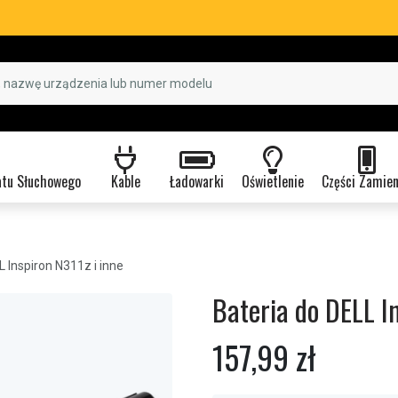
atu Słuchowego
Kable
Ładowarki
Oświetlenie
Części Zamie
L Inspiron N311z i inne
Bateria do DELL I
157,99 zł