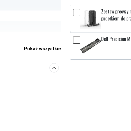
Zestaw precyzyj
pudełkiem do pr
Dell Precision M
0.10 mm
Pokaż wszystkie
e parametry