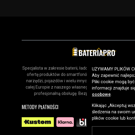
Specjalista w zakresie baterii, ładowarek i akcesoriów. Odk
UŻYWAMY PLIKÓW C
ofertę produktów do smartfonów, urządzeń gospodars
Aby zapewnić najlepsz
narzędzi, pojazdów i wielu innych zastosowań. Dostarcz
Pliki cookie mogą by
całej Europie z naszego własnego magazynu, oferując sz
informacji znajduje s
profesjonalną obsługę. Bezpieczne zakupy online od 
osobowe
.
Klikając „Akceptuj ws
METODY PŁATNOŚCI
śledzenia na swoim ur
plików cookie lub kon