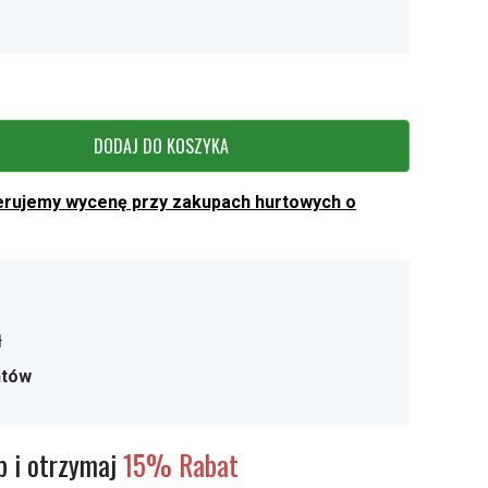
DODAJ DO KOSZYKA
erujemy wycenę przy zakupach hurtowych o
ł
ntów
 i otrzymaj
15% Rabat