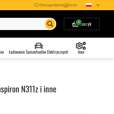
Obsługa klienta
Konto
0
Koszyk
nne
Ładowanie Samochodów Elektrycznych
Inne
nspiron N311z i inne