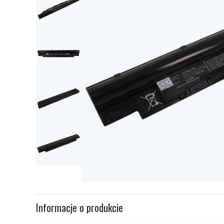
Item
1
Informacje o produkcie
of
5