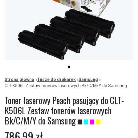
Item
item
1
0
of
Strona główna
Tusze do drukarek
Samsung
1
CLT-K506L Zestaw tonerów laserowych Bk/C/M/Y do Samsung
Toner laserowy Peach pasujący do CLT-
K506L Zestaw tonerów laserowych
Bk/C/M/Y do Samsung
786,99 zł