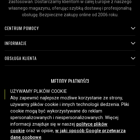
zastosowań. Dostarczamy klientom w całej Europie z naszego
własnego magazynu, oferując szybką dostawę i profesjonalną
obsługę. Bezpieczne zakupy online od 2006 roku.
CENTRUM POMOCY
INFORMACJE
OBSŁUGA KLIENTA
METODY PŁATNOŚCI
UŻYWAMY PLIKÓW COOKIE
Aby zapewnić najlepsze możliwe korzystanie ze strony,
używamy plików cookie i innych technologii śledzenia. Pliki
OPCJE DOSTAWY
cookie mogą być wykorzystywane do reklam
spersonalizowanych i niespersonalizowanych. Więcej
informacji znajduje się w naszej
polityce plików
cookie
oraz w opisie,
w jaki sposób Google przetwarza
dane osobowe
.