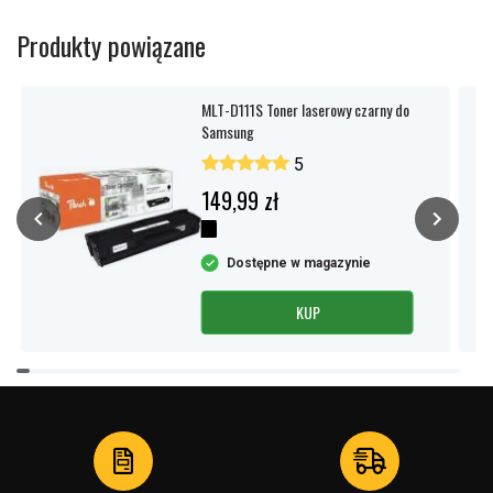
Produkty powiązane
MLT-D111S Toner laserowy czarny do
Samsung
5
149,99 zł
Dostępne w magazynie
KUP
Item
1
of
4