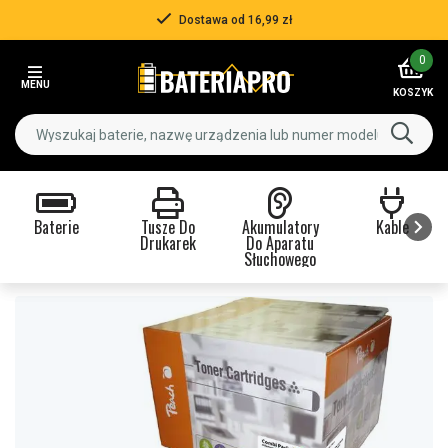
Dostawa od 16,99 zł
Item
0
2
MENU
of
KOSZYK
3
Baterie
Tusze Do
Akumulatory
Kable
Drukarek
Do Aparatu
Słuchowego
Item
1
of
9