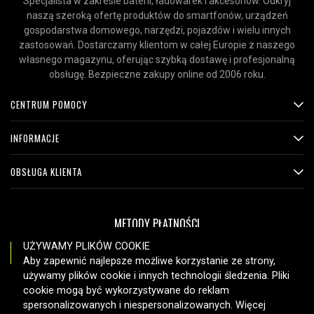
Specjalista w zakresie baterii, ładowarek i akcesoriów. Odkryj
naszą szeroką ofertę produktów do smartfonów, urządzeń
gospodarstwa domowego, narzędzi, pojazdów i wielu innych
zastosowań. Dostarczamy klientom w całej Europie z naszego
własnego magazynu, oferując szybką dostawę i profesjonalną
obsługę. Bezpieczne zakupy online od 2006 roku.
CENTRUM POMOCY
INFORMACJE
OBSŁUGA KLIENTA
METODY PŁATNOŚCI
UŻYWAMY PLIKÓW COOKIE
Aby zapewnić najlepsze możliwe korzystanie ze strony,
używamy plików cookie i innych technologii śledzenia. Pliki
OPCJE DOSTAWY
cookie mogą być wykorzystywane do reklam
spersonalizowanych i niespersonalizowanych. Więcej