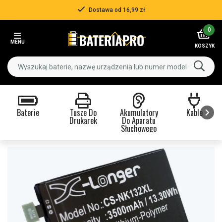
Dostawa od 16,99 zł
Item
0
2
MENU
of
KOSZYK
3
Baterie
Tusze Do
Akumulatory
Kable
Drukarek
Do Aparatu
Słuchowego
Item
1
of
9