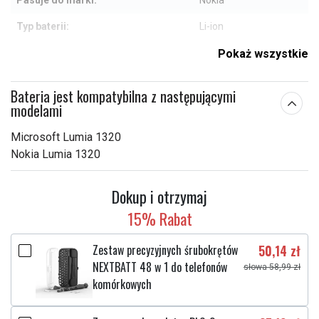
Pasuje do marki:
Nokia
Typ baterii:
Li-ion
Zabezpieczenie
Pokaż wszystkie
Tak
przeciwprzepięciowe:
Bateria jest kompatybilna z następującymi
93,75 x 68,36 x 3,79
Wymiary:
modelami
mm
Pojemność:
3500 mAh
Microsoft Lumia 1320
Nokia Lumia 1320
Sprawdź, co oznaczają poszczególne parametry
Dokup i otrzymaj
15% Rabat
Zestaw precyzyjnych śrubokrętów
50,14 zł
NEXTBATT 48 w 1 do telefonów
słowa 58,99 zł
komórkowych