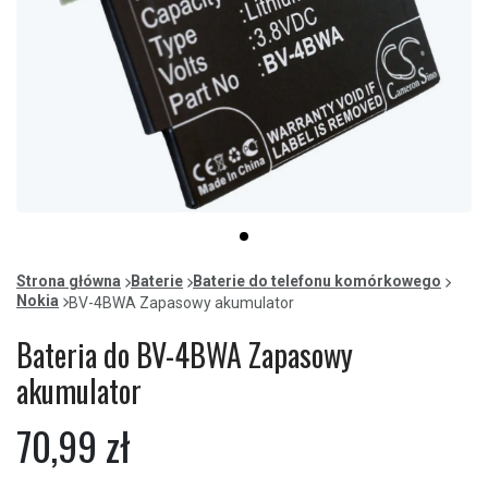
Item
item
1
0
of
Strona główna
Baterie
Baterie do telefonu komórkowego
1
Nokia
BV-4BWA Zapasowy akumulator
Bateria do BV-4BWA Zapasowy
akumulator
70,99 zł