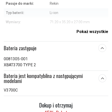
Pasuje do marki:
Rekin
Typ baterii:
Li-ion
Wymiary:
71.20 x 35.20 x 27.00 mm
Pojemność:
3400 mAh
Pokaż wszystkie
Sprawdź, co oznaczają poszczególne parametry
Bateria zastępuje
0081305-001
XBAT3700 TYPE 2
Bateria jest kompatybilna z następującymi
modelami
V3700C
Dokup i otrzymaj