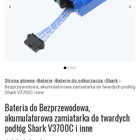
Item
item
item
item
item
item
1
0
1
2
3
4
of
Strona główna
Baterie
Baterie do odkurzacza
Shark
5
Bezprzewodowa, akumulatorowa zamiatarka do twardych podłóg
Shark V3700C i inne
Bateria do Bezprzewodowa,
akumulatorowa zamiatarka do twardych
podłóg Shark V3700C i inne