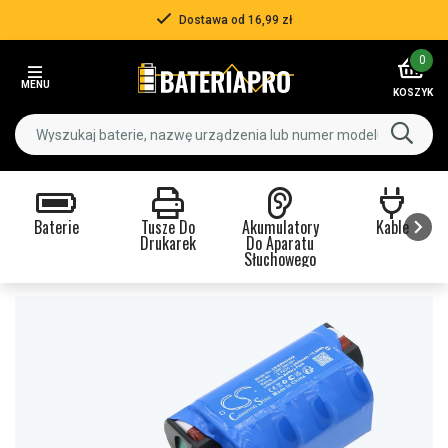
Dostawa od 16,99 zł
Item
0
2
MENU
of
KOSZYK
3
Baterie
Tusze Do
Akumulatory
Kable
Drukarek
Do Aparatu
Słuchowego
Item
1
of
9