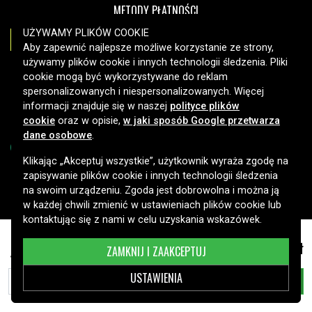
METODY PŁATNOŚCI
UŻYWAMY PLIKÓW COOKIE
Aby zapewnić najlepsze możliwe korzystanie ze strony,
używamy plików cookie i innych technologii śledzenia. Pliki
OPCJE DOSTAWY
cookie mogą być wykorzystywane do reklam
spersonalizowanych i niespersonalizowanych. Więcej
informacji znajduje się w naszej
polityce plików
cookie
oraz w opisie,
w jaki sposób Google przetwarza
dane osobowe
.
Klikając „Akceptuj wszystkie”, użytkownik wyraża zgodę na
zapisywanie plików cookie i innych technologii śledzenia
Copyright © 2026, Spares Nordic AB
na swoim urządzeniu. Zgoda jest dobrowolna i można ją
w każdej chwili zmienić w ustawieniach plików cookie lub
kontaktując się z nami w celu uzyskania wskazówek.
Bezprzewodowa, akumulatorowa zamiatarka do
149,99 zł
ZAMKNIJ I ZAAKCEPTUJ
twardych podłóg Shark V3700C i inne
USTAWIENIA
DODAJ DO KOSZYKA