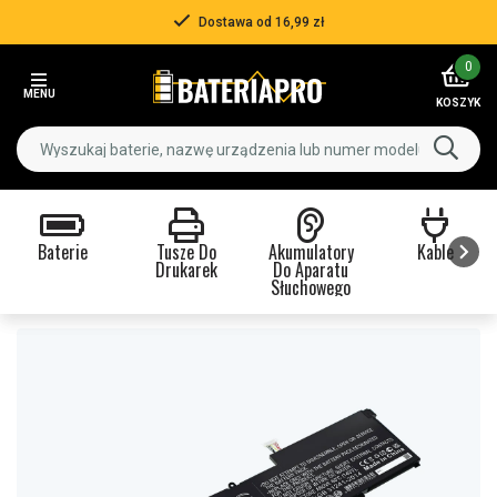
Dostawa od 16,99 zł
Item
0
2
MENU
of
KOSZYK
3
Baterie
Tusze Do
Akumulatory
Kable
Drukarek
Do Aparatu
Słuchowego
Item
1
of
9