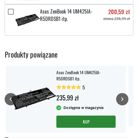
Asus ZenBook 14 UM425IA-
200,59 zł
R5DRDSB1 itp.
słowa 235,99 zł
Produkty powiązane
Asus ZenBook 14 UM425IA-
R5DRDSB1 itp.
5
235,99 zł
Dostępne w magazynie
KUP
Item