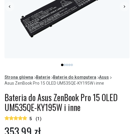
Item
item
item
item
item
item
1
0
1
2
3
4
of
Strona główna
Baterie
Baterie do komputera
Asus
5
Asus ZenBook Pro 15 OLED UM535QE-KY195W i inne
Bateria do Asus ZenBook Pro 15 OLED
UM535QE-KY195W i inne
5
(1)
353,99 zł