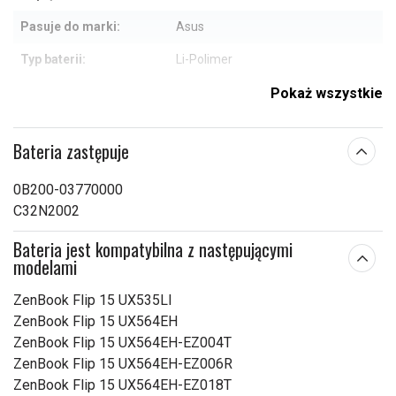
Pasuje do marki:
Asus
Typ baterii:
Li-Polimer
Wymiary:
340.00 x 86.70 x 7.60 mm
Pokaż wszystkie
Pojemność:
8150 mAh
Bateria zastępuje
Sprawdź, co oznaczają poszczególne parametry
0B200-03770000
C32N2002
Bateria jest kompatybilna z następującymi
modelami
ZenBook Flip 15 UX535LI
ZenBook Flip 15 UX564EH
ZenBook Flip 15 UX564EH-EZ004T
ZenBook Flip 15 UX564EH-EZ006R
ZenBook Flip 15 UX564EH-EZ018T