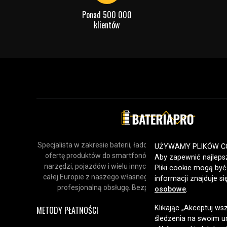
Sprawdź, co oznaczają poszczególn
Ponad 500 000
klientów
Specjalista w zakresie baterii, ładowarek i akcesoriów. Odk
UŻYWAMY PLIKÓW C
ofertę produktów do smartfonów, urządzeń gospodars
Aby zapewnić najlepsz
narzędzi, pojazdów i wielu innych zastosowań. Dostarcz
Pliki cookie mogą by
całej Europie z naszego własnego magazynu, oferując sz
informacji znajduje s
profesjonalną obsługę. Bezpieczne zakupy online od 
osobowe
.
Klikając „Akceptuj ws
METODY PŁATNOŚCI
śledzenia na swoim ur