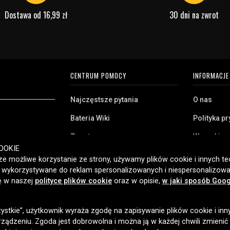
e parametry
Dostawa od 16,99 zł
30 dni na zwrot
CENTRUM POMOCY
INFORMACJE
Najczęstsze pytania
O nas
Bateria Wiki
Polityka p
Zwrot
Warunki z
ryj naszą szeroką
OOKIE
Klient biznesowy
Pliki cooki
twa domowego,
e możliwe korzystanie ze strony, używamy plików cookie i innych tec
amy klientom w
ć wykorzystywane do reklam spersonalizowanych i niespersonalizowa
Jaką baterię posiadam?
ybką dostawę i
ię w naszej
polityce plików cookie
oraz w opisie,
w jaki sposób Goog
2006 roku.
zystkie”, użytkownik wyraża zgodę na zapisywanie plików cookie i inn
OPCJE DOSTAWY
ządzeniu. Zgoda jest dobrowolna i można ją w każdej chwili zmienić