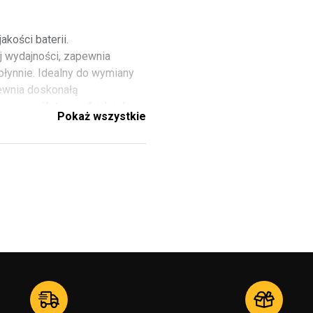
akości baterii.
j wydajności, zapewnia
 płynnie. Idealny do wymiany
pewnia doskonałą
raw „zrób to sam”, jak i do
Pokaż wszystkie
ci Twojego urządzenia nigdy
ne