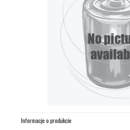
Item
1
Informacje o produkcie
of
1