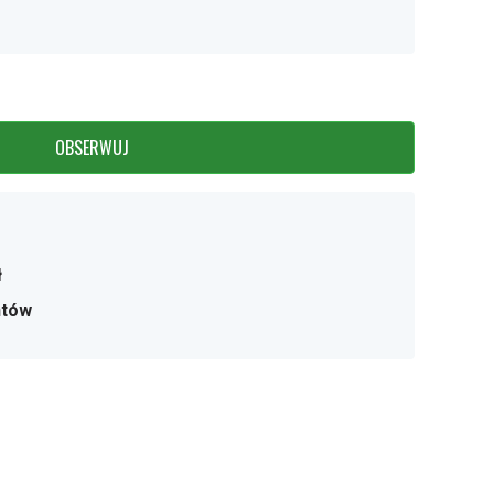
OBSERWUJ
ł
ntów