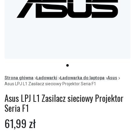
Item
item
1
0
of
Strona główna
Ładowarki
Ładowarka do laptopa
Asus
1
Asus LPJ L1 Zasilacz sieciowy Projektor Seria F1
Asus LPJ L1 Zasilacz sieciowy Projektor
Seria F1
61,99 zł