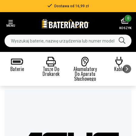
Dostawa od 16,99 zł
Item
0
2
MENU
of
KOSZYK
3
Baterie
Tusze Do
Akumulatory
Kable
Drukarek
Do Aparatu
Słuchowego
Item
1
of
9