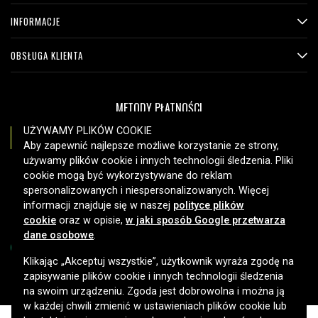
INFORMACJE
OBSŁUGA KLIENTA
METODY PŁATNOŚCI
UŻYWAMY PLIKÓW COOKIE
Aby zapewnić najlepsze możliwe korzystanie ze strony,
używamy plików cookie i innych technologii śledzenia. Pliki
OPCJE DOSTAWY
cookie mogą być wykorzystywane do reklam
spersonalizowanych i niespersonalizowanych. Więcej
informacji znajduje się w naszej
polityce plików
cookie
oraz w opisie,
w jaki sposób Google przetwarza
dane osobowe
.
Klikając „Akceptuj wszystkie”, użytkownik wyraża zgodę na
zapisywanie plików cookie i innych technologii śledzenia
Copyright © 2026, Spares Nordic AB
na swoim urządzeniu. Zgoda jest dobrowolna i można ją
w każdej chwili zmienić w ustawieniach plików cookie lub