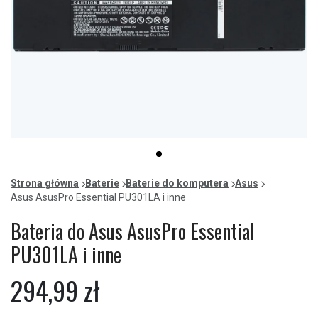
Item
item
1
0
of
Strona główna
Baterie
Baterie do komputera
Asus
1
Asus AsusPro Essential PU301LA i inne
Bateria do Asus AsusPro Essential
PU301LA i inne
294,99 zł