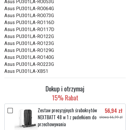
Asus PU301LA-RO053G
Asus PU301LA-RO064G
Asus PU301LA-RO073G
Asus PU301LA-RO116D
Asus PU301LA-RO117D
Asus PU301LA-RO122G
Asus PU301LA-RO123G
Asus PU301LA-RO129G
Asus PU301LA-RO140G
Asus PU301LA-RO223G
Asus PU301LA-XB51
Dokup i otrzymaj
15% Rabat
Zestaw precyzyjnych śrubokrętów
56,94 zł
NEXTBATT 48 w 1 z pudełkiem do
słowa 66,99 zł
przechowywania