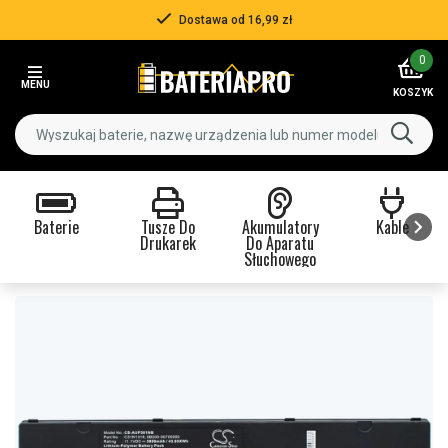
Dostawa od 16,99 zł
Item
0
2
MENU
of
KOSZYK
3
Baterie
Tusze Do
Akumulatory
Kable
Drukarek
Do Aparatu
Słuchowego
Item
1
of
9