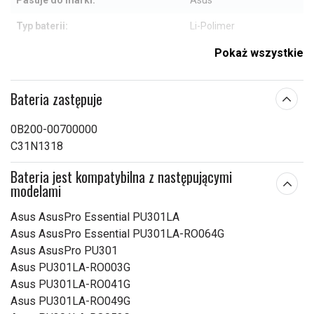
Pasuje do marki:
Asus
Typ baterii:
Li-Polimer
Zabezpieczenie
Pokaż wszystkie
Tak
przeciwprzepięciowe:
294,50 x 72,77 x 11,43
Bateria zastępuje
Wymiary:
mm
0B200-00700000
Pojemność:
3950 mAh
C31N1318
Sprawdź, co oznaczają poszczególne parametry
Bateria jest kompatybilna z następującymi
modelami
Asus AsusPro Essential PU301LA
Asus AsusPro Essential PU301LA-RO064G
Asus AsusPro PU301
Asus PU301LA-RO003G
Asus PU301LA-RO041G
Asus PU301LA-RO049G