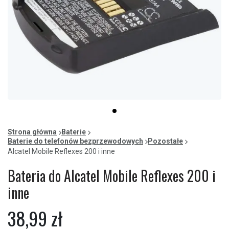
Item
item
1
0
of
Strona główna
Baterie
1
Baterie do telefonów bezprzewodowych
Pozostałe
Alcatel Mobile Reflexes 200 i inne
Bateria do Alcatel Mobile Reflexes 200 i
inne
38,99 zł