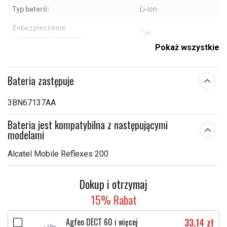
Typ baterii:
Li-ion
Zabezpieczenie
Tak
przeciwprzepięciowe:
Pokaż wszystkie
58,90 x 45,70 x 14,35
Wymiary:
mm
Bateria zastępuje
Pojemność:
800 mAh
3BN67137AA
Sprawdź, co oznaczają poszczególne parametry
Bateria jest kompatybilna z następującymi
modelami
Alcatel Mobile Reflexes 200
Dokup i otrzymaj
15% Rabat
Agfeo DECT 60 i więcej
33,14 zł