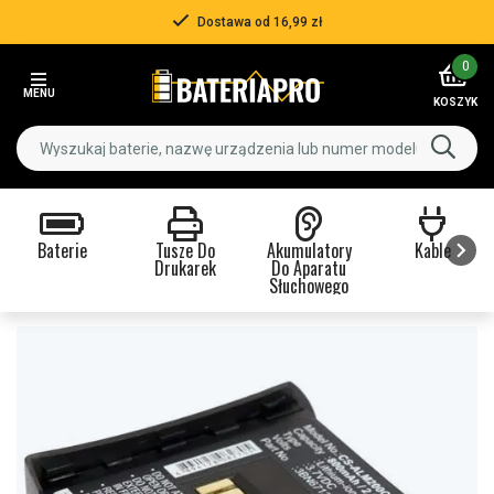
Dostawa od 16,99 zł
Item
0
2
MENU
of
KOSZYK
3
Baterie
Tusze Do
Akumulatory
Kable
Drukarek
Do Aparatu
Słuchowego
Item
1
of
9