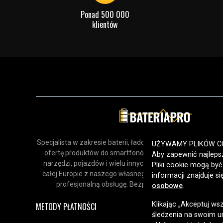
Sprawdź, co oznaczają poszczególn
Ponad 500 000
klientów
Specjalista w zakresie baterii, ładowarek i akcesoriów. Odk
UŻYWAMY PLIKÓW C
ofertę produktów do smartfonów, urządzeń gospodars
Aby zapewnić najlepsz
narzędzi, pojazdów i wielu innych zastosowań. Dostarcz
Pliki cookie mogą by
całej Europie z naszego własnego magazynu, oferując sz
informacji znajduje s
profesjonalną obsługę. Bezpieczne zakupy online od 
osobowe
.
Klikając „Akceptuj ws
METODY PŁATNOŚCI
śledzenia na swoim ur