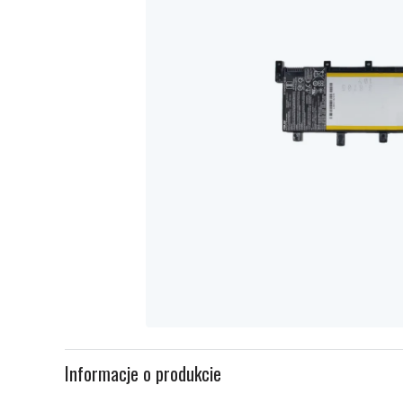
Item
1
Informacje o produkcie
of
1