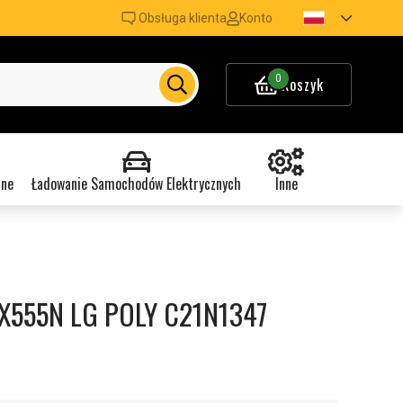
Obsługa klienta
Konto
0
Koszyk
nne
Ładowanie Samochodów Elektrycznych
Inne
 X555N LG POLY C21N1347