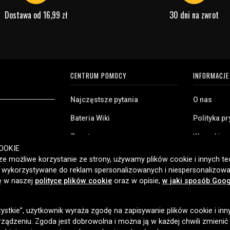
e parametry
Dostawa od 16,99 zł
30 dni na zwrot
CENTRUM POMOCY
INFORMACJE
Najczęstsze pytania
O nas
Bateria Wiki
Polityka p
Zwrot
Warunki z
ryj naszą szeroką
OOKIE
Klient biznesowy
Pliki cooki
twa domowego,
e możliwe korzystanie ze strony, używamy plików cookie i innych tec
amy klientom w
ć wykorzystywane do reklam spersonalizowanych i niespersonalizowa
Jaką baterię posiadam?
ybką dostawę i
ię w naszej
polityce plików cookie
oraz w opisie,
w jaki sposób Goog
2006 roku.
zystkie”, użytkownik wyraża zgodę na zapisywanie plików cookie i inn
OPCJE DOSTAWY
ządzeniu. Zgoda jest dobrowolna i można ją w każdej chwili zmienić