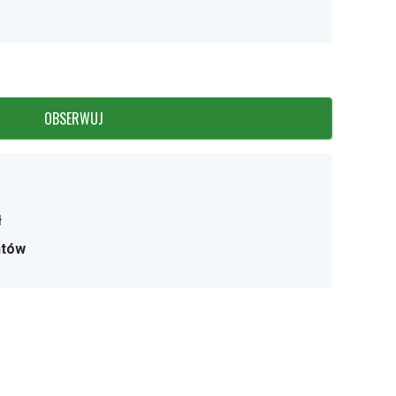
OBSERWUJ
ł
ntów