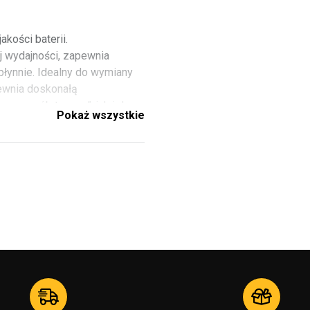
akości baterii.
j wydajności, zapewnia
 płynnie. Idealny do wymiany
pewnia doskonałą
raw „zrób to sam”, jak i do
Pokaż wszystkie
ci Twojego urządzenia nigdy
ne