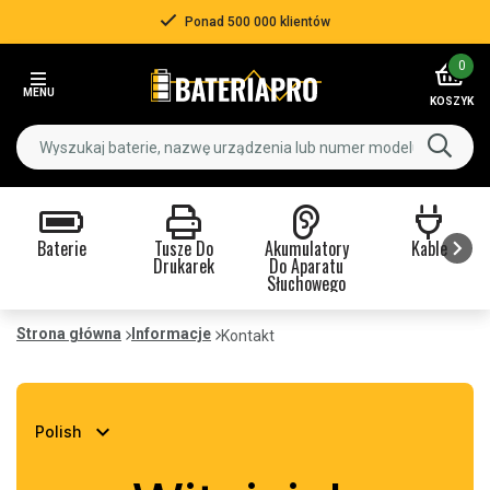
Ponad 500 000 klientów
Item
0
3
MENU
of
KOSZYK
3
Baterie
Tusze Do
Akumulatory
Kable
Drukarek
Do Aparatu
Słuchowego
Item
1
Strona główna
Informacje
Kontakt
of
9