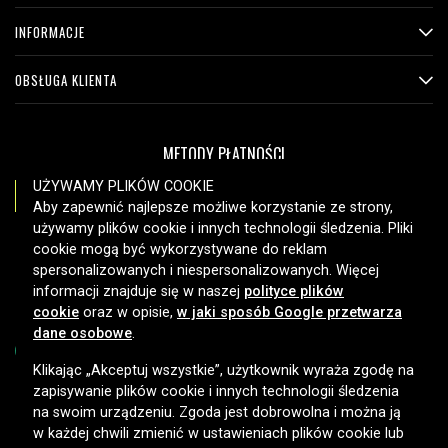
INFORMACJE
OBSŁUGA KLIENTA
METODY PŁATNOŚCI
UŻYWAMY PLIKÓW COOKIE
Aby zapewnić najlepsze możliwe korzystanie ze strony,
używamy plików cookie i innych technologii śledzenia. Pliki
OPCJE DOSTAWY
cookie mogą być wykorzystywane do reklam
spersonalizowanych i niespersonalizowanych. Więcej
informacji znajduje się w naszej
polityce plików
cookie
oraz w opisie,
w jaki sposób Google przetwarza
dane osobowe
.
Klikając „Akceptuj wszystkie”, użytkownik wyraża zgodę na
zapisywanie plików cookie i innych technologii śledzenia
Copyright © 2026, Spares Nordic AB
na swoim urządzeniu. Zgoda jest dobrowolna i można ją
w każdej chwili zmienić w ustawieniach plików cookie lub