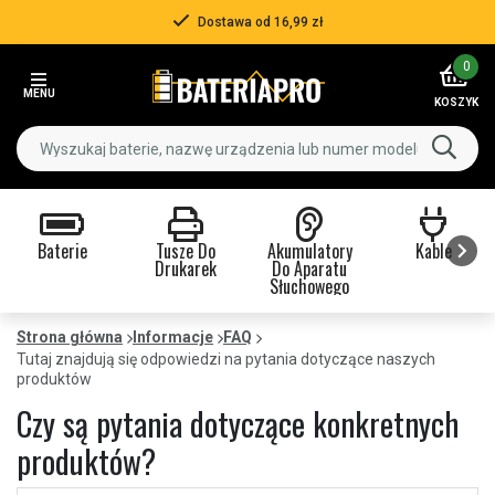
Dostawa od 16,99 zł
Item
0
2
MENU
of
KOSZYK
3
Baterie
Tusze Do
Akumulatory
Kable
Drukarek
Do Aparatu
Słuchowego
Item
1
Strona główna
Informacje
FAQ
of
Tutaj znajdują się odpowiedzi na pytania dotyczące naszych
produktów
9
Czy są pytania dotyczące konkretnych
produktów?