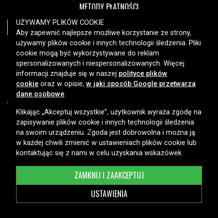
METODY PŁATNOŚCI
UŻYWAMY PLIKÓW COOKIE
Aby zapewnić najlepsze możliwe korzystanie ze strony,
używamy plików cookie i innych technologii śledzenia. Pliki
OPCJE DOSTAWY
cookie mogą być wykorzystywane do reklam
spersonalizowanych i niespersonalizowanych. Więcej
informacji znajduje się w naszej
polityce plików
cookie
oraz w opisie,
w jaki sposób Google przetwarza
dane osobowe
.
Klikając „Akceptuj wszystkie”, użytkownik wyraża zgodę na
zapisywanie plików cookie i innych technologii śledzenia
Copyright © 2026, Spares Nordic AB
na swoim urządzeniu. Zgoda jest dobrowolna i można ją
w każdej chwili zmienić w ustawieniach plików cookie lub
kontaktując się z nami w celu uzyskania wskazówek.
ZAMKNIJ I ZAAKCEPTUJ
USTAWIENIA