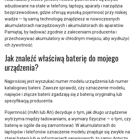
wbudowane na stałe w telefony, laptopy, aparaty i narzędzia
bezprzewodowe, gdzie oferują wysoką pojemność przy niskiej
wadze — tę samą technologię znajdziesz w nowoczesnych
akumulatorach narzędziowych i akumulatorach do aparatów.
Pamiętaj, by ładować zgodnie z zaleceniami producenta i
przechowywać akumulatory w chłodnym miejscu, aby wydłużyć
ich żywotność.
Jak znaleźć właściwą baterię do mojego
urządzenia?
Najprościej jest wyszukać numer modelu urządzenia lub numer
katalogowy baterii. Zawsze sprawdź, czy oznaczenie modelu,
napięcie i złącze baterii zgadzają się z baterią oryginalną lub
specyfikacją producenta.
Pojemność (mAh lub Ah) decyduje o tym, jak długo urządzenie
wytrzyma między ładowaniami, a wymiary fizyczne — o tym, czy
baterię w ogóle da się zamontować. W akumulatorach do
laptopów i telefonów oznaczenie modelu znajduje się zwykle na
starej baterii lub w informacjach serwisowych; to samo dotyczy