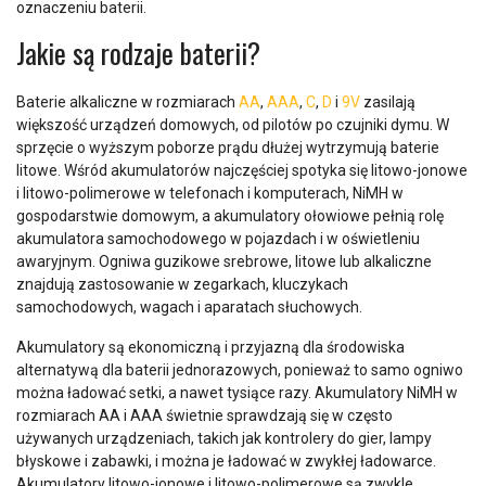
oznaczeniu baterii.
Jakie są rodzaje baterii?
Baterie alkaliczne w rozmiarach
AA
,
AAA
,
C
,
D
i
9V
zasilają
większość urządzeń domowych, od pilotów po czujniki dymu. W
sprzęcie o wyższym poborze prądu dłużej wytrzymują baterie
litowe. Wśród akumulatorów najczęściej spotyka się litowo-jonowe
i litowo-polimerowe w telefonach i komputerach, NiMH w
gospodarstwie domowym, a akumulatory ołowiowe pełnią rolę
akumulatora samochodowego w pojazdach i w oświetleniu
awaryjnym. Ogniwa guzikowe srebrowe, litowe lub alkaliczne
znajdują zastosowanie w zegarkach, kluczykach
samochodowych, wagach i aparatach słuchowych.
Akumulatory są ekonomiczną i przyjazną dla środowiska
alternatywą dla baterii jednorazowych, ponieważ to samo ogniwo
można ładować setki, a nawet tysiące razy. Akumulatory NiMH w
rozmiarach AA i AAA świetnie sprawdzają się w często
używanych urządzeniach, takich jak kontrolery do gier, lampy
błyskowe i zabawki, i można je ładować w zwykłej ładowarce.
Akumulatory litowo-jonowe i litowo-polimerowe są zwykle