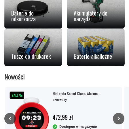
Baterie do
Akumulatory do
odkurzacza
narzędzi
Tusze do drukarek
Baterie alkaliczne
Nowości
Nintendo Sound Clock: Alarmo –
SALE %
czerwony
472,99 zł
Dostępne w magazynie