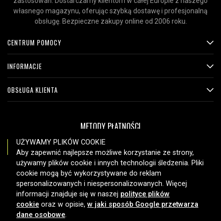
zastosowań. Dostarczamy klientom w całej Europie z naszego
własnego magazynu, oferując szybką dostawę i profesjonalną
obsługę. Bezpieczne zakupy online od 2006 roku.
CENTRUM POMOCY
INFORMACJE
OBSŁUGA KLIENTA
METODY PŁATNOŚCI
UŻYWAMY PLIKÓW COOKIE
Aby zapewnić najlepsze możliwe korzystanie ze strony,
używamy plików cookie i innych technologii śledzenia. Pliki
OPCJE DOSTAWY
cookie mogą być wykorzystywane do reklam
spersonalizowanych i niespersonalizowanych. Więcej
informacji znajduje się w naszej
polityce plików
cookie
oraz w opisie,
w jaki sposób Google przetwarza
dane osobowe
.