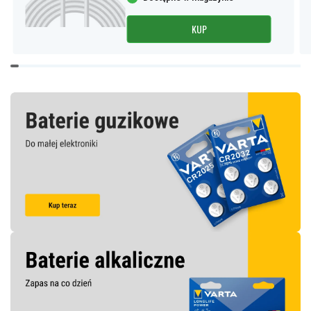
KUP
Item
1
of
9