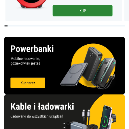
KUP
Item
1
of
14