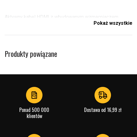
Aktywny kabel HDMI z wbudowanym wzmacniaczem.
Pokaż wszystkie
Wejście i wyjście są oznaczone na kablu.
Produkty powiązane
4K, Ultra HD
HDMI 1.4
Przewód z czystej miedzi
Ponad 500 000
Dostawa od 16,99 zł
klientów
Pozłacane styki