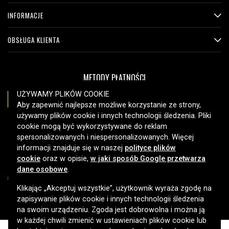
INFORMACJE
OBSŁUGA KLIENTA
METODY PŁATNOŚCI
UŻYWAMY PLIKÓW COOKIE
Aby zapewnić najlepsze możliwe korzystanie ze strony,
używamy plików cookie i innych technologii śledzenia. Pliki
OPCJE DOSTAWY
cookie mogą być wykorzystywane do reklam
spersonalizowanych i niespersonalizowanych. Więcej
informacji znajduje się w naszej
polityce plików
cookie
oraz w opisie,
w jaki sposób Google przetwarza
dane osobowe
.
Klikając „Akceptuj wszystkie”, użytkownik wyraża zgodę na
zapisywanie plików cookie i innych technologii śledzenia
Copyright © 2026, Spares Nordic AB
na swoim urządzeniu. Zgoda jest dobrowolna i można ją
w każdej chwili zmienić w ustawieniach plików cookie lub