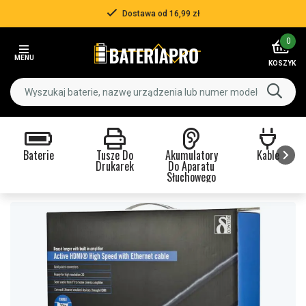
Dostawa od 16,99 zł
Item
0
2
MENU
of
KOSZYK
3
Baterie
Tusze Do
Akumulatory
Kable
Drukarek
Do Aparatu
Słuchowego
Item
1
of
9