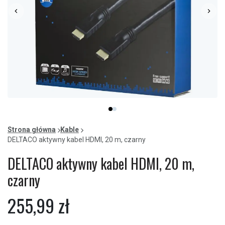
Item
item
item
1
0
1
of
Strona główna
Kable
2
DELTACO aktywny kabel HDMI, 20 m, czarny
DELTACO aktywny kabel HDMI, 20 m,
czarny
255,99 zł