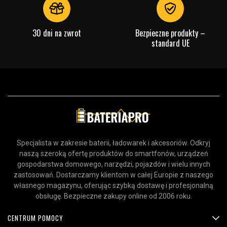
HDMI High Speed z Ethernet
30 dni na zwrot
Bezpieczne produkty –
standard UE
Ten kabel nie może być łączony szeregowo
Typ produktu:
Audio/Wideo
Marka:
DelTaco
Długość kabla:
20 m
Specjalista w zakresie baterii, ładowarek i akcesoriów. Odkryj
Typ złącza:
HDMI (wtyk)
naszą szeroką ofertę produktów do smartfonów, urządzeń
gospodarstwa domowego, narzędzi, pojazdów i wielu innych
Sprawdź, co oznaczają poszczególne parametry
zastosowań. Dostarczamy klientom w całej Europie z naszego
własnego magazynu, oferując szybką dostawę i profesjonalną
obsługę. Bezpieczne zakupy online od 2006 roku.
CENTRUM POMOCY