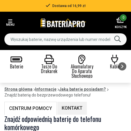
Dostawa od 16,99 zł
Item
0
2
MENU
of
KOSZYK
3
Baterie
Tusze Do
Akumulatory
Kable
Drukarek
Do Aparatu
Słuchowego
Item
1
Strona główna
Informacje
Jaką baterię posiadam?
of
Znajdź baterię do bezprzewodowego telefonu!
9
KONTAKT
CENTRUM POMOCY
Znajdź odpowiednią baterię do telefonu
komórkowego