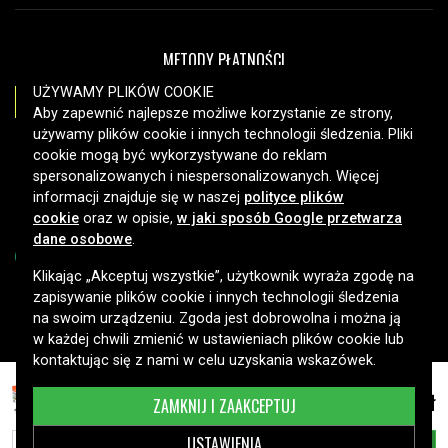
METODY PŁATNOŚCI
UŻYWAMY PLIKÓW COOKIE
Aby zapewnić najlepsze możliwe korzystanie ze strony,
używamy plików cookie i innych technologii śledzenia. Pliki
OPCJE DOSTAWY
cookie mogą być wykorzystywane do reklam
spersonalizowanych i niespersonalizowanych. Więcej
informacji znajduje się w naszej
polityce plików
cookie
oraz w opisie,
w jaki sposób Google przetwarza
dane osobowe
.
Klikając „Akceptuj wszystkie”, użytkownik wyraża zgodę na
zapisywanie plików cookie i innych technologii śledzenia
Copyright © 2026, Spares Nordic AB
na swoim urządzeniu. Zgoda jest dobrowolna i można ją
w każdej chwili zmienić w ustawieniach plików cookie lub
kontaktując się z nami w celu uzyskania wskazówek.
Zestaw wielopak CE31A nr 126A toner laserowy
511,99 zł
ZAMKNIJ I ZAAKCEPTUJ
Bk/C/M/Y do HP
USTAWIENIA