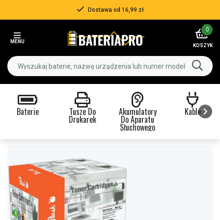
Dostawa od 16,99 zł
Item
0
2
MENU
of
KOSZYK
3
Baterie
Tusze Do
Akumulatory
Kable
Drukarek
Do Aparatu
Słuchowego
Item
1
of
9