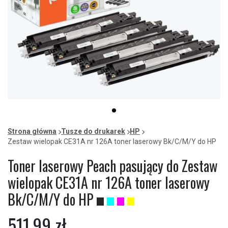
Item
item
1
0
of
Strona główna
Tusze do drukarek
HP
1
Zestaw wielopak CE31A nr 126A toner laserowy Bk/C/M/Y do HP
Toner laserowy Peach pasujący do Zestaw
wielopak CE31A nr 126A toner laserowy
Bk/C/M/Y do HP
511,99 zł