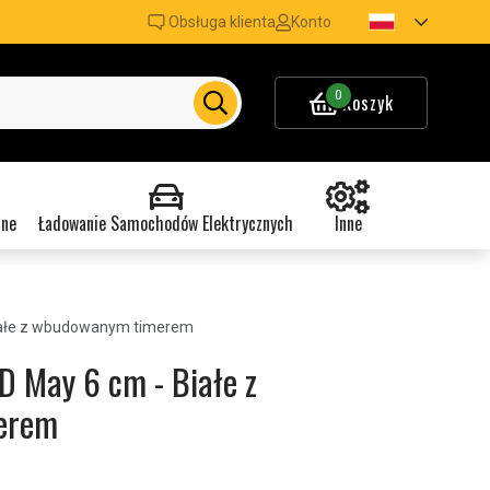
Obsługa klienta
Konto
0
Koszyk
nne
Ładowanie Samochodów Elektrycznych
Inne
Białe z wbudowanym timerem
D May 6 cm - Białe z
erem