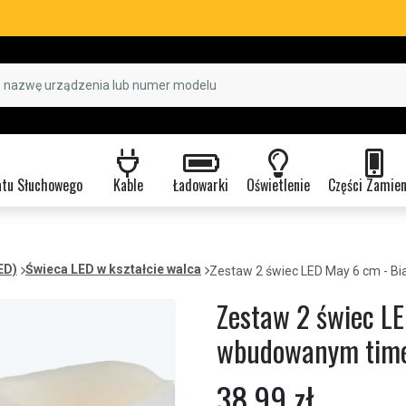
atu Słuchowego
Kable
Ładowarki
Oświetlenie
Części Zamie
ED)
Świeca LED w kształcie walca
Zestaw 2 świec LED May 6 cm - 
Zestaw 2 świec LE
wbudowanym tim
38,99 zł