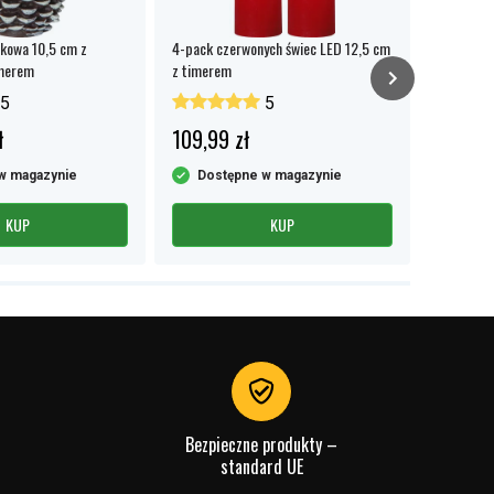
żkowa 10,5 cm z
4-pack czerwonych świec LED 12,5 cm
Świeca LE
imerem
z timerem
timerem -
5
5
ł
109,99 zł
19,99 
w magazynie
Dostępne w magazynie
Dost
KUP
KUP
Bezpieczne produkty –
standard UE