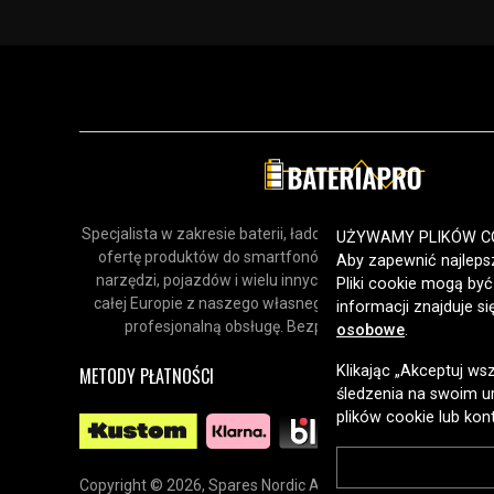
Napięcie:
3V DC
IP-klass:
IP20 (endast inomhusbruk)
Klasa IP:
IP20
Marka:
Star Tra
Kolor:
biały
Barwa światła:
Ciepła b
Specjalista w zakresie baterii, ładowarek i akcesoriów. Odk
UŻYWAMY PLIKÓW C
ofertę produktów do smartfonów, urządzeń gospodars
Aby zapewnić najlepsz
narzędzi, pojazdów i wielu innych zastosowań. Dostarcz
Sprawdź, co oznaczają poszczególn
Pliki cookie mogą by
całej Europie z naszego własnego magazynu, oferując sz
informacji znajduje s
profesjonalną obsługę. Bezpieczne zakupy online od 
osobowe
.
Klikając „Akceptuj ws
METODY PŁATNOŚCI
śledzenia na swoim ur
plików cookie lub kon
Copyright © 2026, Spares Nordic AB