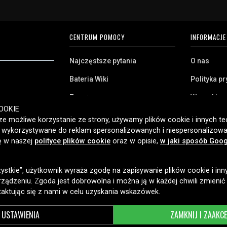
CENTRUM POMOCY
INFORMACJE
Najczęstsze pytania
O nas
ding
Bateria Wiki
Polityka p
Zwrot
Warunki z
iel
ryj naszą szeroką
OOKIE
Klient biznesowy
Pliki cooki
twa domowego,
e możliwe korzystanie ze strony, używamy plików cookie i innych tec
amy klientom w
e parametry
ć wykorzystywane do reklam spersonalizowanych i niespersonalizowa
Jaką baterię posiadam?
ybką dostawę i
ię w naszej
polityce plików cookie
oraz w opisie,
w jaki sposób Goog
2006 roku.
zystkie”, użytkownik wyraża zgodę na zapisywanie plików cookie i inn
OPCJE DOSTAWY
ządzeniu. Zgoda jest dobrowolna i można ją w każdej chwili zmienić
taktując się z nami w celu uzyskania wskazówek.
USTAWIENIA
ZAMKNIJ I ZAAKC