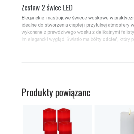
7
Zestaw 2 świec LED
Eleganckie i nastrojowe świece woskowe w praktycz
idealne do stworzenia ciepłej i przytulnej atmosfery
wykonane z prawdziwego wosku z delikatnymi falisty
im elegancki wygląd. Światło ma
żółty odcień
, który
Dzięki
wbudowanemu timerowi
(6h włączone / 18h 
się automatycznie o tej samej porze każdego dnia, co
oszczędzającymi Energię. Są zasilane
bateriami
, co 
umieścić w dowolnym miejscu bez kabli. Pamiętaj, a
światła słonecznego, ponieważ materiał woskowy moż
Produkty powiązane
Specifikationer
Kolor:
Biały
Kolor światła:
Żółty