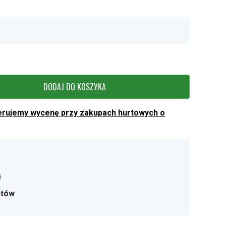
DODAJ DO KOSZYKA
erujemy wycenę przy zakupach hurtowych o
ł
ntów