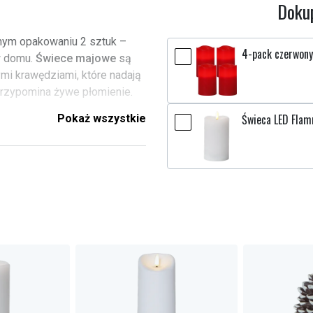
Dokup
nym opakowaniu 2 sztuk –
4-pack czerwony
 w domu.
Świece majowe
są
mi krawędziami, które nadają
 przypomina żywe płomienie.
Świeca LED Flam
Pokaż wszystkie
wyłączone) świece zapalają
 czyni je wygodnymi i
sprawia, że można je łatwo
by unikać bezpośredniego
e się stopić lub odbarwić.