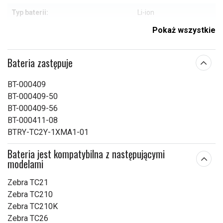
Typ baterii:
Li-ion
Pokaż wszystkie
Zabezpieczenie
Tak
przeciwprzepięciowe:
Bateria zastępuje
102,40 x 62,80 x 6,94
Wymiary:
mm
BT-000409
Pojemność:
3050 mAh
BT-000409-50
BT-000409-56
Sprawdź, co oznaczają poszczególne parametry
BT-000411-08
BTRY-TC2Y-1XMA1-01
Bateria jest kompatybilna z następującymi
modelami
Zebra TC21
Zebra TC210
Zebra TC210K
Zebra TC26