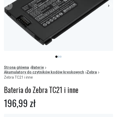
Item
item
item
item
1
0
1
2
of
Strona główna
Baterie
3
Akumulatory do czytników kodów kreskowych
Zebra
Zebra TC21 i inne
Bateria do Zebra TC21 i inne
196,99 zł