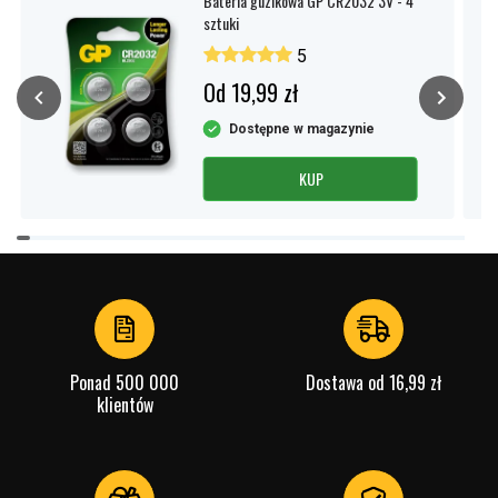
Bateria guzikowa GP CR2032 3V - 4
sztuki
5
Od 19,99 zł
Dostępne w magazynie
KUP
Item
1
of
4
Ponad 500 000
Dostawa od 16,99 zł
klientów