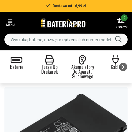
Dostawa od 16,99 zł
Item
0
2
MENU
of
KOSZYK
3
Baterie
Tusze Do
Akumulatory
Kable
Drukarek
Do Aparatu
Słuchowego
Item
1
of
9