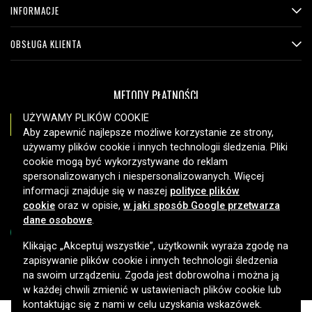
INFORMACJE
OBSŁUGA KLIENTA
METODY PŁATNOŚCI
UŻYWAMY PLIKÓW COOKIE
Aby zapewnić najlepsze możliwe korzystanie ze strony,
używamy plików cookie i innych technologii śledzenia. Pliki
OPCJE DOSTAWY
cookie mogą być wykorzystywane do reklam
spersonalizowanych i niespersonalizowanych. Więcej
informacji znajduje się w naszej
polityce plików
cookie
oraz w opisie,
w jaki sposób Google przetwarza
dane osobowe
.
Klikając „Akceptuj wszystkie”, użytkownik wyraża zgodę na
zapisywanie plików cookie i innych technologii śledzenia
Copyright © 2026, Spares Nordic AB
na swoim urządzeniu. Zgoda jest dobrowolna i można ją
w każdej chwili zmienić w ustawieniach plików cookie lub
kontaktując się z nami w celu uzyskania wskazówek.