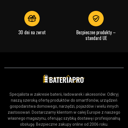
LCD-skärm V-serien VG24VQ-J, Asus LCD-skärm V-serien
VG24VQR, Asus LCD-skärm V-serien VG24VQY, Asus LCD-
skärm V-serien VG279Q1A, Asus LCD-skärm V-serien
VG279QL1A, Asus LCD-skärm V-serien VG279QY1A
30 dni na zwrot
Bezpieczne produkty –
Typ produktu:
Zasilacz sieciowy
standard UE
Marka:
ASUS
Ampery:
3.42 A
Effekt:
65 W
Sprawdź, co oznaczają poszczególne parametry
Specjalista w zakresie baterii, ładowarek i akcesoriów. Odkryj
naszą szeroką ofertę produktów do smartfonów, urządzeń
gospodarstwa domowego, narzędzi, pojazdów i wielu innych
zastosowań. Dostarczamy klientom w całej Europie z naszego
własnego magazynu, oferując szybką dostawę i profesjonalną
obsługę. Bezpieczne zakupy online od 2006 roku.