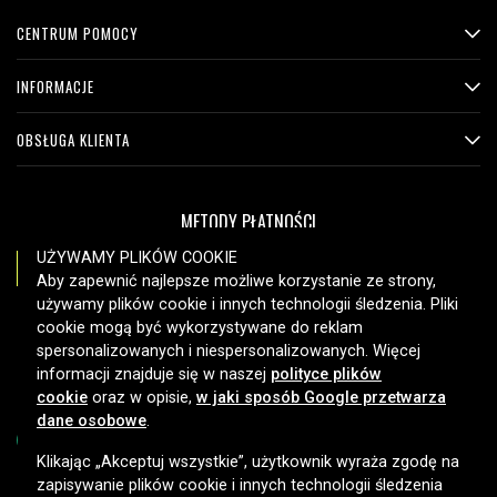
CENTRUM POMOCY
INFORMACJE
OBSŁUGA KLIENTA
METODY PŁATNOŚCI
UŻYWAMY PLIKÓW COOKIE
Aby zapewnić najlepsze możliwe korzystanie ze strony,
używamy plików cookie i innych technologii śledzenia. Pliki
OPCJE DOSTAWY
cookie mogą być wykorzystywane do reklam
spersonalizowanych i niespersonalizowanych. Więcej
informacji znajduje się w naszej
polityce plików
cookie
oraz w opisie,
w jaki sposób Google przetwarza
dane osobowe
.
Klikając „Akceptuj wszystkie”, użytkownik wyraża zgodę na
zapisywanie plików cookie i innych technologii śledzenia