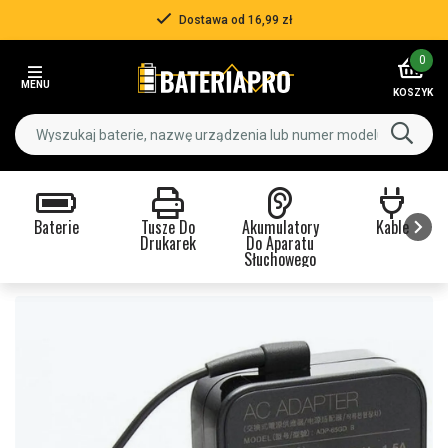
Dostawa od 16,99 zł
Item
0
2
MENU
of
KOSZYK
3
Baterie
Tusze Do
Akumulatory
Kable
Drukarek
Do Aparatu
Słuchowego
Item
1
of
9