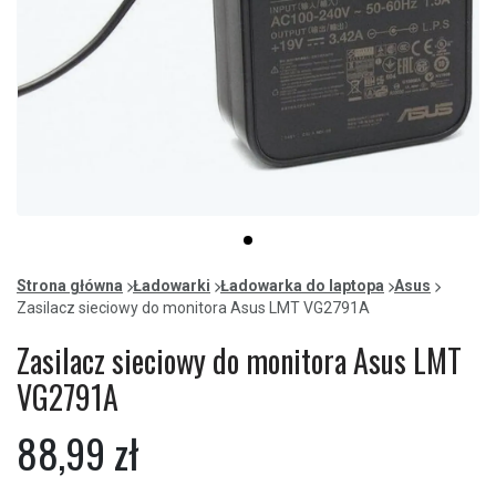
Item
item
1
0
of
Strona główna
Ładowarki
Ładowarka do laptopa
Asus
1
Zasilacz sieciowy do monitora Asus LMT VG2791A
Zasilacz sieciowy do monitora Asus LMT
VG2791A
88,99 zł