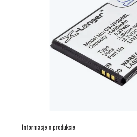
Item
1
Informacje o produkcie
of
1