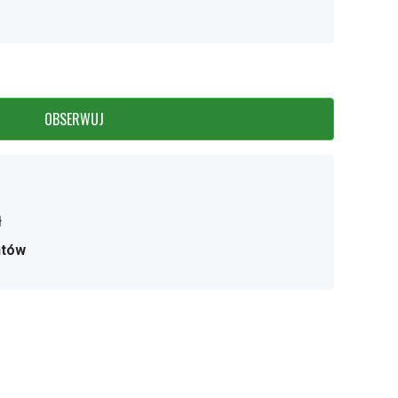
OBSERWUJ
ł
ntów