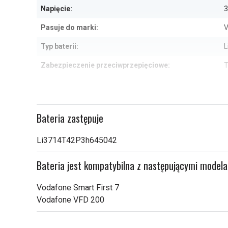
Napięcie:
3
Pasuje do marki:
V
Typ baterii:
L
Zabezpieczenie przeciwprzepięciowe:
T
Wymiary:
6
Pojemność:
Bateria zastępuje
Sprawdź, co oznaczają poszczególn
Li3714T42P3h645042
Bateria jest kompatybilna z następującymi model
Vodafone Smart First 7
Vodafone VFD 200