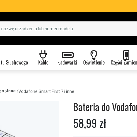
atu Słuchowego
Kable
Ładowarki
Oświetlenie
Części Zamie
go
Inne
Vodafone Smart First 7 i inne
Bateria do Vodafon
58,99 zł