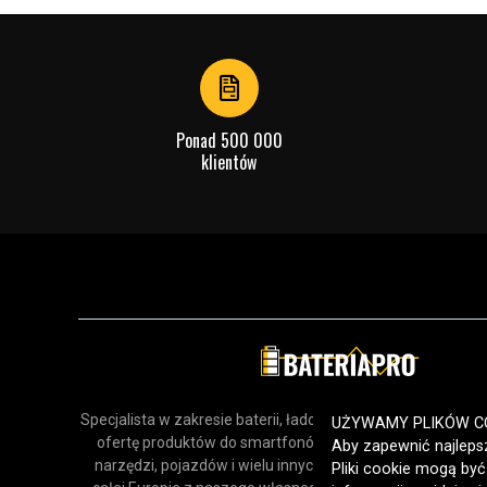
1
of
4
Ponad 500 000
klientów
Specjalista w zakresie baterii, ładowarek i akcesoriów. Odk
UŻYWAMY PLIKÓW C
ofertę produktów do smartfonów, urządzeń gospodars
Aby zapewnić najlepsz
narzędzi, pojazdów i wielu innych zastosowań. Dostarcz
Pliki cookie mogą by