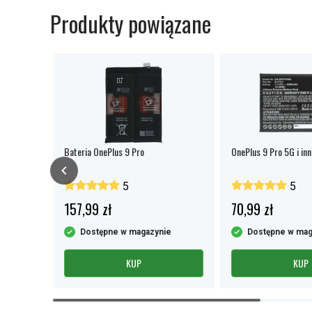
Produkty powiązane
Bateria OnePlus 9 Pro
OnePlus 9 Pro 5G i inn
5
5
157,99 zł
70,99 zł
e
Dostępne w magazynie
Dostępne w mag
KUP
KUP
Item