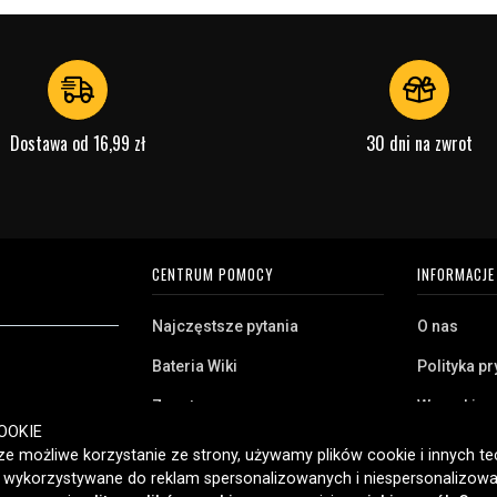
Dostawa od 16,99 zł
30 dni na zwrot
CENTRUM POMOCY
INFORMACJE
Najczęstsze pytania
O nas
Bateria Wiki
Polityka p
Zwrot
Warunki z
ryj naszą szeroką
OOKIE
Klient biznesowy
Pliki cooki
twa domowego,
e możliwe korzystanie ze strony, używamy plików cookie i innych tec
amy klientom w
ć wykorzystywane do reklam spersonalizowanych i niespersonalizowa
Jaką baterię posiadam?