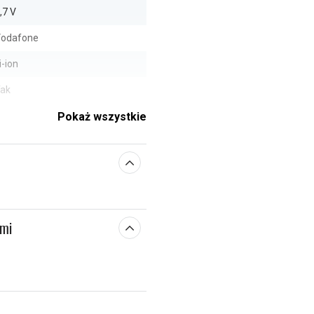
,7 V
odafone
i-ion
ak
4,50 x 49,90 x 4,20 mm
Pokaż wszystkie
1450 mAh
e parametry
ami