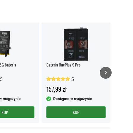
 5G bateria
Bateria OnePlus 9 Pro
OnePlus 9
5
5
157,99 zł
70,99 
w magazynie
Dostępne w magazynie
Dost
KUP
KUP