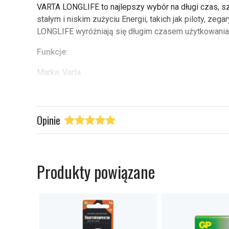
6
VARTA LONGLIFE to najlepszy wybór na długi czas, s
stałym i niskim zużyciu Energii, takich jak piloty, zega
LONGLIFE wyróżniają się długim czasem użytkowania
Funkcje:
Marka: Varta
Produktlinje: Longlife
Typ baterii: alkaliczna
Bateriastorlek: AAA / LR3
Opinie
Napięcie: 1.5V
Akumulatorowa: Nie
Nummer i paket: 30
Akumulatorowe:
n
Produkty powiązane
Model:
Typ produktu:
B
Marka:
V