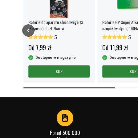
Napięcie:
1
Pasuje do marki:
V
C 100W z
Baterie do aparatu słuchowego 13
Bateria GP Super Alka
(Rayovac) 6 szt./karta
czujników dymu, 1604
Typ baterii:
A
opakowanie 1 szt.
5
5
Szerokość:
1
Od 7,99 zł
Od 11,99 zł
Wysokość:
4
e
Dostępne w magazynie
Dostępne w mag
Sprawdź, co oznaczają poszczególn
KUP
KUP
Item
1
of
4
Ponad 500 000