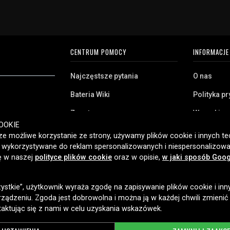
CENTRUM POMOCY
INFORMACJE
Najczęstsze pytania
O nas
Bateria Wiki
Polityka p
Zwrot
Warunki z
ryj naszą szeroką
OOKIE
Klient biznesowy
Pliki cooki
twa domowego,
e możliwe korzystanie ze strony, używamy plików cookie i innych tec
amy klientom w
ć wykorzystywane do reklam spersonalizowanych i niespersonalizowa
Jaką baterię posiadam?
ybką dostawę i
ię w naszej
polityce plików cookie
oraz w opisie,
w jaki sposób Goog
2006 roku.
zystkie”, użytkownik wyraża zgodę na zapisywanie plików cookie i inn
OPCJE DOSTAWY
ządzeniu. Zgoda jest dobrowolna i można ją w każdej chwili zmienić
taktując się z nami w celu uzyskania wskazówek.