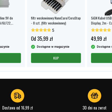
,5 V
arta
line 9V do
filtr woskowinowy NanoCare/CeruStop
SiGN Kabel USB
A/6LF22,
- 8 szt. (filtr woskowinowy)
Display, 2m - C
lkaliczna
5
0,5 mm
Od 35,99 zł
49,99 zł
4,5 mm
azynie
Dostępne w magazynie
Dostępne 
e parametry
KUP
Dostawa od 16,99 zł
30 dni na zwrot