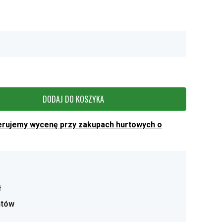
DODAJ DO KOSZYKA
erujemy wycenę przy zakupach hurtowych o
ł
ntów