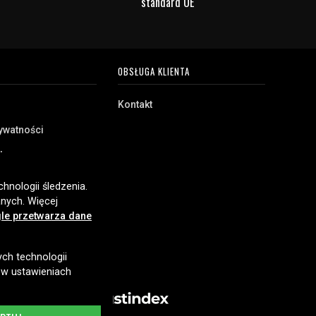
standard UE
OBSŁUGA KLIENTA
Kontakt
rywatności
akupu
e
hnologii śledzenia.
nych. Więcej
le przetwarza dane
ych technologii
 w ustawieniach