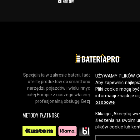
klientów
Specjalista w zakresie baterii, ładowarek i akcesoriów. Odk
UŻYWAMY PLIKÓW C
ofertę produktów do smartfonów, urządzeń gospodars
Aby zapewnić najlepsz
narzędzi, pojazdów i wielu innych zastosowań. Dostarcz
Pliki cookie mogą by
całej Europie z naszego własnego magazynu, oferując sz
informacji znajduje s
profesjonalną obsługę. Bezpieczne zakupy online od 
osobowe
.
Klikając „Akceptuj ws
METODY PŁATNOŚCI
śledzenia na swoim ur
plików cookie lub kon