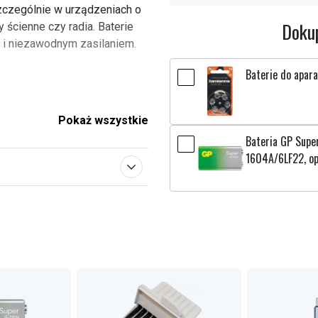
zczególnie w urządzeniach o
Dokup
ry ścienne czy radia. Baterie
 i niezawodnym zasilaniem.
Baterie do apara
Pokaż wszystkie
Bateria GP Super
1604A/6LF22, op
ie
AAA
ateria
arta