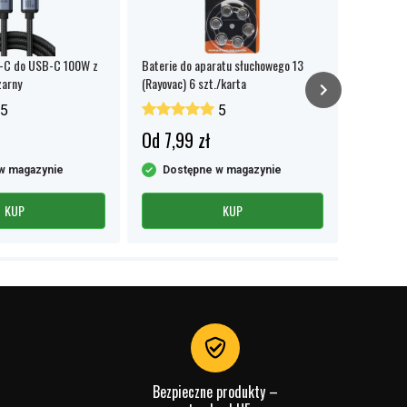
-C do USB-C 100W z
Baterie do aparatu słuchowego 13
Bateria G
zarny
(Rayovac) 6 szt./karta
czujników
opakowani
5
5
Od 7,99 zł
Od 11,
w magazynie
Dostępne w magazynie
Dost
KUP
KUP
Bezpieczne produkty –