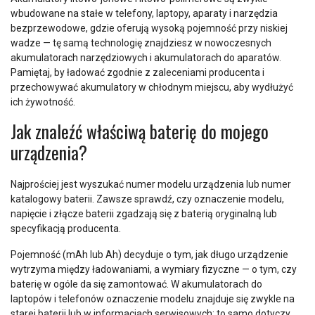
wbudowane na stałe w telefony, laptopy, aparaty i narzędzia
bezprzewodowe, gdzie oferują wysoką pojemność przy niskiej
wadze — tę samą technologię znajdziesz w nowoczesnych
akumulatorach narzędziowych i akumulatorach do aparatów.
Pamiętaj, by ładować zgodnie z zaleceniami producenta i
przechowywać akumulatory w chłodnym miejscu, aby wydłużyć
ich żywotność.
Jak znaleźć właściwą baterię do mojego
urządzenia?
Najprościej jest wyszukać numer modelu urządzenia lub numer
katalogowy baterii. Zawsze sprawdź, czy oznaczenie modelu,
napięcie i złącze baterii zgadzają się z baterią oryginalną lub
specyfikacją producenta.
Pojemność (mAh lub Ah) decyduje o tym, jak długo urządzenie
wytrzyma między ładowaniami, a wymiary fizyczne — o tym, czy
baterię w ogóle da się zamontować. W akumulatorach do
laptopów i telefonów oznaczenie modelu znajduje się zwykle na
starej baterii lub w informacjach serwisowych; to samo dotyczy