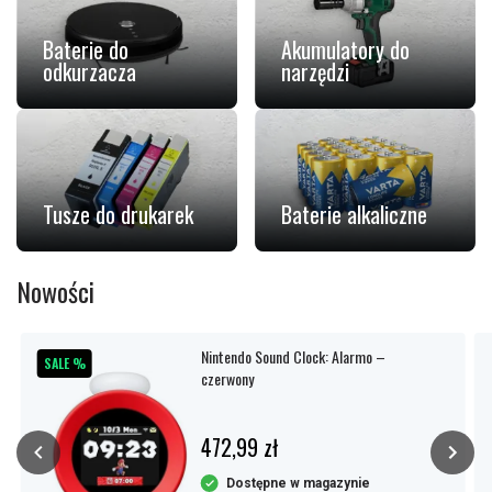
Baterie do
Akumulatory do
odkurzacza
narzędzi
Tusze do drukarek
Baterie alkaliczne
Nowości
Nintendo Sound Clock: Alarmo –
SALE %
czerwony
472,99 zł
Dostępne w magazynie