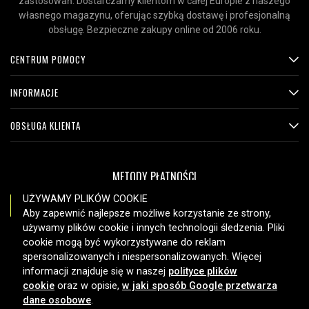
zastosowań. Dostarczamy klientom w całej Europie z naszego
własnego magazynu, oferując szybką dostawę i profesjonalną
obsługę. Bezpieczne zakupy online od 2006 roku.
CENTRUM POMOCY
INFORMACJE
OBSŁUGA KLIENTA
METODY PŁATNOŚCI
UŻYWAMY PLIKÓW COOKIE
Aby zapewnić najlepsze możliwe korzystanie ze strony,
używamy plików cookie i innych technologii śledzenia. Pliki
OPCJE DOSTAWY
cookie mogą być wykorzystywane do reklam
spersonalizowanych i niespersonalizowanych. Więcej
informacji znajduje się w naszej
polityce plików
cookie
oraz w opisie,
w jaki sposób Google przetwarza
dane osobowe
.