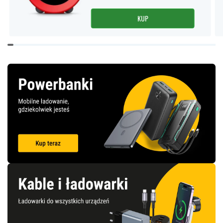
KUP
Item
1
of
14