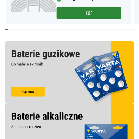
KUP
Item
1
of
9