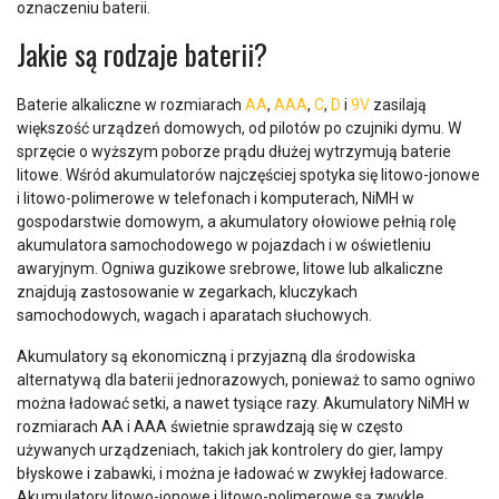
oznaczeniu baterii.
Jakie są rodzaje baterii?
Baterie alkaliczne w rozmiarach
AA
,
AAA
,
C
,
D
i
9V
zasilają
większość urządzeń domowych, od pilotów po czujniki dymu. W
sprzęcie o wyższym poborze prądu dłużej wytrzymują baterie
litowe. Wśród akumulatorów najczęściej spotyka się litowo-jonowe
i litowo-polimerowe w telefonach i komputerach, NiMH w
gospodarstwie domowym, a akumulatory ołowiowe pełnią rolę
akumulatora samochodowego w pojazdach i w oświetleniu
awaryjnym. Ogniwa guzikowe srebrowe, litowe lub alkaliczne
znajdują zastosowanie w zegarkach, kluczykach
samochodowych, wagach i aparatach słuchowych.
Akumulatory są ekonomiczną i przyjazną dla środowiska
alternatywą dla baterii jednorazowych, ponieważ to samo ogniwo
można ładować setki, a nawet tysiące razy. Akumulatory NiMH w
rozmiarach AA i AAA świetnie sprawdzają się w często
używanych urządzeniach, takich jak kontrolery do gier, lampy
błyskowe i zabawki, i można je ładować w zwykłej ładowarce.
Akumulatory litowo-jonowe i litowo-polimerowe są zwykle