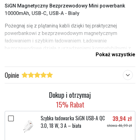
SiGN Magnetyczny Bezprzewodowy Mini powerbank
10000mAh, USB-C, USB-A - Biały
Pożegnaj się z plątaniną kabli dzięki tej praktycznej
powerbankowi z bezprzewodowym magnetycznym
ładowaniem i szybkim ładowaniem. Ładowanie
bezprzewodowe działa z urządzeniami kompatybilnymi z
Pokaż wszystkie
MagSafe lub etui z MagSafe.
Cechy
:
Opinie
Typ
: Powerbank
Model
: JR-W020
Dokup i otrzymaj
Kompatybilny z MagSafe
: Tak
15% Rabat
Pojemność baterii
: 10.000mAh / 3,85V
Effekt
: 20W (max)
Szybka ładowarka SiGN USB-A QC
39,94 zł
Bezprzewodowa Effekt
: 15W (maks.)
3.0, 18 W, 3 A – biała
Wejście USB-C
: 5V=2,4A, 9V=2A
słowa 46,99 zł
Wyjście USB-C
: 5V=2,4A, 9V=2,22A, 12V=1,67A