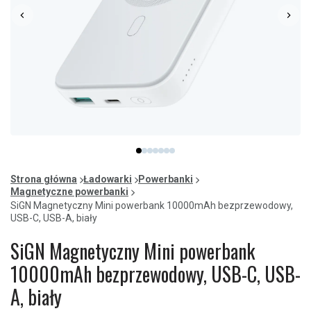
Item
item
item
item
item
item
item
item
1
0
1
2
3
4
5
6
of
Strona główna
Ładowarki
Powerbanki
7
Magnetyczne powerbanki
SiGN Magnetyczny Mini powerbank 10000mAh bezprzewodowy,
USB-C, USB-A, biały
SiGN Magnetyczny Mini powerbank
10000mAh bezprzewodowy, USB-C, USB-
A, biały