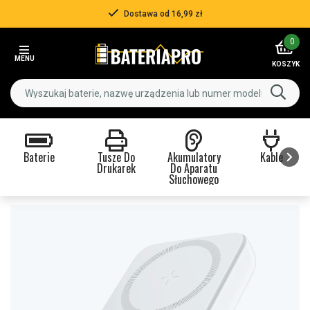
Dostawa od 16,99 zł
Item
0
2
MENU
of
KOSZYK
3
Baterie
Tusze Do
Akumulatory
Kable
Drukarek
Do Aparatu
Słuchowego
Item
1
of
9