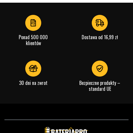
1
-
of
4
Typ produktu:
Powerbank
Marka:
SiGN
Ponad 500 000
Dostawa od 16,99 zł
klientów
Funkcje:
Ładowanie bezprzewodowe
Kolor:
biały
Pojemność:
10000 mAh
Port ładowania:
USB-C
30 dni na zwrot
Bezpieczne produkty –
Pasuje do:
tablet
standard UE
Sprawdź, co oznaczają poszczególne parametry