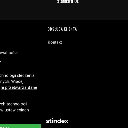
standard UE
OBSŁUGA KLIENTA
Kontakt
rywatności
akupu
e
hnologii śledzenia.
nych. Więcej
le przetwarza dane
ych technologii
 w ustawieniach