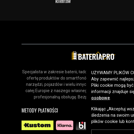
klientów
Specjalista w zakresie baterii, ładowarek i akcesoriów. Odk
UŻYWAMY PLIKÓW C
ofertę produktów do smartfonów, urządzeń gospodars
Aby zapewnić najlepsz
narzędzi, pojazdów i wielu innych zastosowań. Dostarcz
Pliki cookie mogą by
całej Europie z naszego własnego magazynu, oferując sz
informacji znajduje s
profesjonalną obsługę. Bezpieczne zakupy online od 
osobowe
.
Klikając „Akceptuj ws
METODY PŁATNOŚCI
śledzenia na swoim ur
plików cookie lub kon