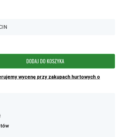
CIN
DODAJ DO KOSZYKA
erujemy wycenę przy zakupach hurtowych o
ł
ntów