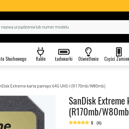
atu Słuchowego
Kable
Ładowarki
Oświetlenie
Części Zamie
nDisk Extreme karta pamięci 64G UHS-I (R170mb/W80mb)
SanDisk Extreme 
(R170mb/W80mb
5
(6)