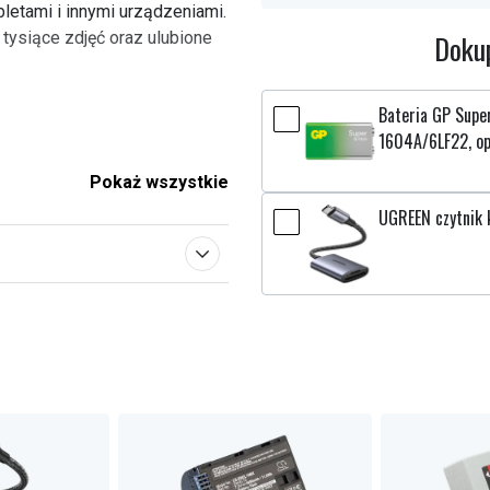
bletami i innymi urządzeniami.
tysiące zdjęć oraz ulubione
Dokup
Bateria GP Super
1604A/6LF22, op
Pokaż wszystkie
UGREEN czytnik 
anych
e parametry