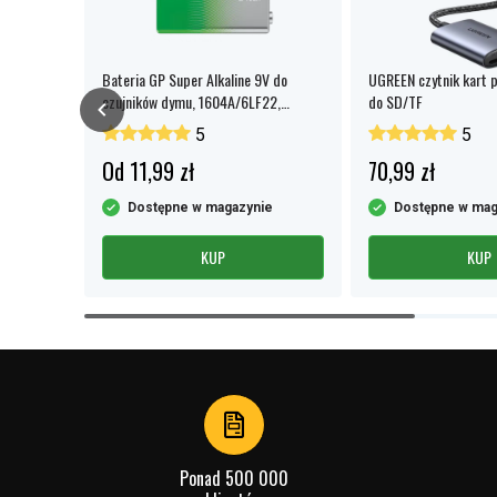
Bateria GP Super Alkaline 9V do
UGREEN czytnik kart 
czujników dymu, 1604A/6LF22,
do SD/TF
opakowanie 1 szt.
5
5
Od 11,99 zł
70,99 zł
e
Dostępne w magazynie
Dostępne w mag
KUP
KUP
Item
1
of
4
Ponad 500 000