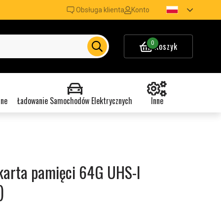
Obsługa klienta
Konto
0
Koszyk
nne
Ładowanie Samochodów Elektrycznych
Inne
karta pamięci 64G UHS-I
)