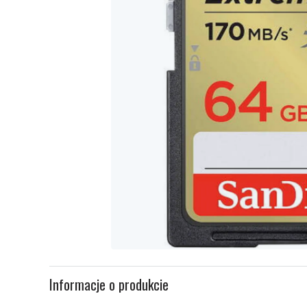
Item
1
Informacje o produkcie
of
1