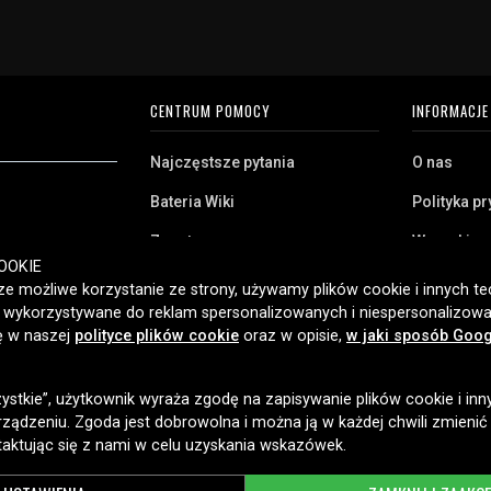
CENTRUM POMOCY
INFORMACJE
Najczęstsze pytania
O nas
Bateria Wiki
Polityka p
Zwrot
Warunki z
ryj naszą szeroką
OOKIE
Klient biznesowy
Pliki cooki
twa domowego,
e możliwe korzystanie ze strony, używamy plików cookie i innych tec
amy klientom w
ć wykorzystywane do reklam spersonalizowanych i niespersonalizowa
Jaką baterię posiadam?
ybką dostawę i
ię w naszej
polityce plików cookie
oraz w opisie,
w jaki sposób Goog
2006 roku.
zystkie”, użytkownik wyraża zgodę na zapisywanie plików cookie i inn
OPCJE DOSTAWY
ządzeniu. Zgoda jest dobrowolna i można ją w każdej chwili zmienić
taktując się z nami w celu uzyskania wskazówek.