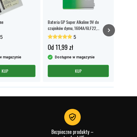
nne
Bateria GP Super Alkaline 9V do
UGREEN cz
czujników dymu, 1604A/6LF22,
do SD/TF
opakowanie 1 szt.
5
5
Od 11,99 zł
70,99 
w magazynie
Dostępne w magazynie
Dost
KUP
KUP
Bezpieczne produkty –