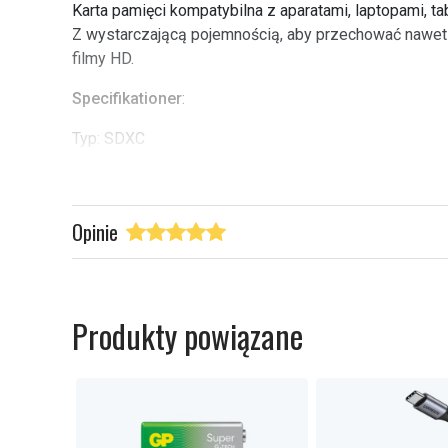
Karta pamięci kompatybilna z aparatami, laptopami, ta
Z wystarczającą pojemnością, aby przechować nawet 
filmy HD.
Specifikationer
:
Typ: SDXC
Kapacitet: 64GB
Prędkość odczytu: 170 MB/s
UHS-hastighetsklass: 3
Opinie
Klass: 10
Marka: SanDisk
Typ produktu:
Pamięć i przechowywanie d
Produkty powiązane
Sprawdź, co oznaczają poszczególn