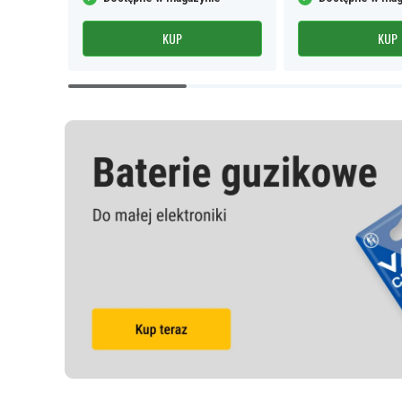
KUP
KUP
Item
1
of
9