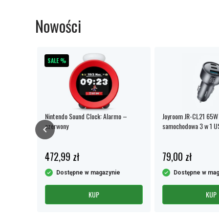
Nowości
SALE %
no Display
Nintendo Sound Clock: Alarmo –
Joyroom JR-CL21 65W
wa
czerwony
samochodowa 3 w 1 
czarna
472,99 zł
79,00 zł
oboczych
Dostępne w magazynie
Dostępne w mag
KUP
KUP
Item