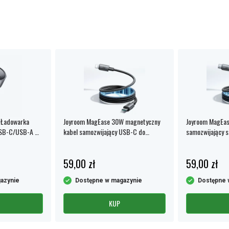
 Ładowarka
Joyroom MagEase 30W magnetyczny
Joyroom MagEa
USB-C/USB-A –
kabel samozwijający USB-C do
samozwijający s
Lightning
USB-C, 1,2 m
59,00 zł
59,00 zł
azynie
Dostępne w magazynie
Dostępne 
KUP