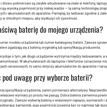
i litowo-polimerowe są zwykle wbudowane na stałe w telefony, laptopy,
rują wysoką pojemność przy niskiej wadze — tę samą technologię zna
ch i akumulatorach do aparatów. Pamiętaj, by ładować zgodnie z zale
 w chłodnym miejscu, aby wydłużyć ich żywotność.
aściwą baterię do mojego urządzenia?
 numer modelu urządzenia lub numer katalogowy baterii. Zawsze spraw
aterii zgadzają się z baterią oryginalną lub specyfikacją producenta.
cyduje o tym, jak długo urządzenie wytrzyma między ładowaniami, a w
ę zamontować. W akumulatorach do laptopów i telefonów oznaczenie mod
macjach serwisowych; to samo dotyczy akumulatorów do aparatów i narzę
 pod uwagę przy wyborze baterii?
lnej specyfikacji urządzenia, zanim porównasz alternatywy. Nieprawid
iewłaściwe wymiary po prostu nie pasują. Dobra bateria zamienna powin
ginału. Zawsze wybieraj baterię o właściwym napięciu, wymiarach i 
wybierasz zamiennik, jego pojemność powinna być co najmniej tak duża j