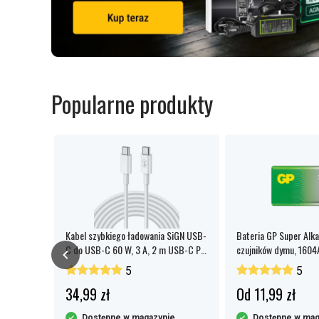
Popularne produkty
hium Coin
Kabel szybkiego ładowania SiGN USB-
Bateria GP Super Alka
C do USB-C 60 W, 3 A, 2 m USB-C PD
czujników dymu, 1604
- biały
opakowanie 1 szt.
5
5
34,99 zł
Od 11,99 zł
y
Dostępne w magazynie
Dostępne w mag