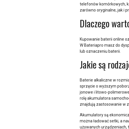
telefonów komórkowych, ko
zarówno oryginalne, jak i 
Dlaczego wart
Kupowanie baterii online o
W Bateriapro masz do dysp
lub oznaczeniu baterii.
Jakie są rodzaj
Baterie alkaliczne w rozm
sprzęcie o wyższym poborze
jonowe i litowo-polimerow
rolę akumulatora samochod
znajdują zastosowanie w 
Akumulatory są ekonomiczn
można ładować setki, a na
używanych urządzeniach, ta