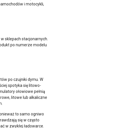
samochodów i motocykli,
ż w sklepach stacjonarnych.
produkt po numerze modelu
tów po czujniki dymu. W
iej spotyka się litowo-
mulatory ołowiowe pełnią
we, litowe lub alkaliczne
h.
 ponieważ to samo ogniwo
rawdzają się w często
wać w zwykłej ładowarce.