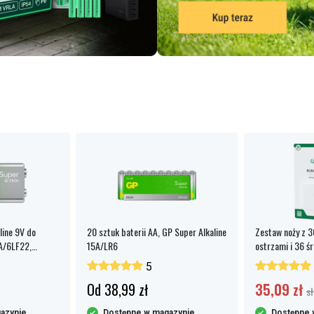
line 9V do
20 sztuk baterii AA, GP Super Alkaline
Zestaw noży z 
A/6LF22,
15A/LR6
ostrzami i 36 
5
Od 38,99 zł
35,09 zł
sł
azynie
Dostępne w magazynie
Dostępne 