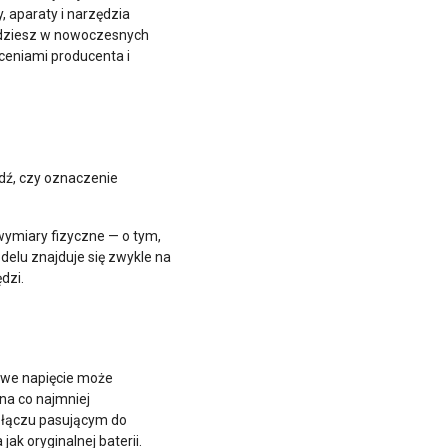
 aparaty i narzędzia
jdziesz w nowoczesnych
ceniami producenta i
dź, czy oznaczenie
ymiary fizyczne — o tym,
elu znajduje się zwykle na
dzi.
łowe napięcie może
na co najmniej
złączu pasującym do
ak oryginalnej baterii.