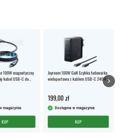
se 100W magnetyczny
Joyroom 100W GaN Szybka ładowarka
Adapter k
ię kabel USB-C do
wieloportowa z kablem USB-C 240W,
C do sma
2m – czarna
199,00 zł
54,99 
w magazynie
Dostępne w magazynie
Dost
KUP
KUP