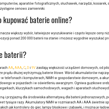
mputerów, aparatów fotograficznych, słuchawek, narzędzi, kosiarek, 
przystępne cenowo zamienniki.
o kupować baterie online?
znacza większy wybór, łatwiejsze wyszukiwanie i często lepsze ceny ni
ozycji ponad 200 000 baterii na stanie i możesz wygodnie wyszukać 
e baterii?
iarach
AA
,
AAA
,
C
,
D
i
9V
zasilają większość urządzeń domowych, od pilo
 prądu dłużej wytrzymują baterie litowe. Wśród akumulatorów najczęśc
e w telefonach i komputerach, NiMH w gospodarstwie domowym, a aku
owego w pojazdach i w oświetleniu awaryjnym. Ogniwa guzikowe srebro
zegarkach, kluczykach samochodowych, wagach i aparatach słuchowyc
ą i przyjazną dla środowiska alternatywą dla baterii jednorazowych,
wet tysiące razy. Akumulatory NiMH w rozmiarach AA i AAA świetnie sp
kich jak kontrolery do gier, lampy błyskowe i zabawki, i można je łado