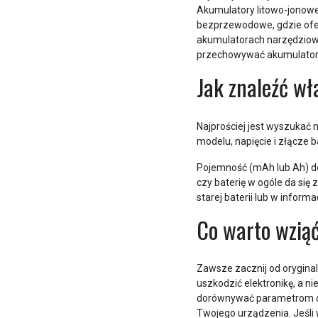
Akumulatory litowo-jonowe 
bezprzewodowe, gdzie ofe
akumulatorach narzędziowy
przechowywać akumulatory
Jak znaleźć wł
Najprościej jest wyszukać
modelu, napięcie i złącze b
Pojemność (mAh lub Ah) de
czy baterię w ogóle da si
starej baterii lub w infor
Co warto wziąć
Zawsze zacznij od orygina
uszkodzić elektronikę, a n
dorównywać parametrom ory
Twojego urządzenia. Jeśli 