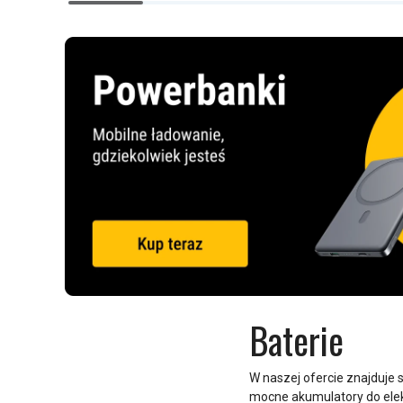
1
of
14
Baterie
W naszej ofercie znajduje 
mocne akumulatory do elek