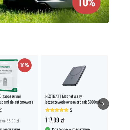
10%
36 zapasowymi
NEXTBATT Magnetyczny
Xiaomi Mi 
śrubami do automowera
bezprzewodowy powerbank 5000mAh
20W Ultra Slim
5
5
117,99 zł
144,99
owa 38,99 zł
w magazynie
Dostępne w magazynie
Dost