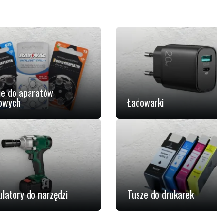
ie do aparatów
owych
Ładowarki
latory do narzędzi
Tusze do drukarek