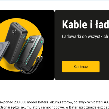
się ponad 200 000 modeli baterii i akumulatorów, od zwykłych baterii A
tronarzędzi i akumulatory samochodowe. W Bateriapro znajdziesz bate