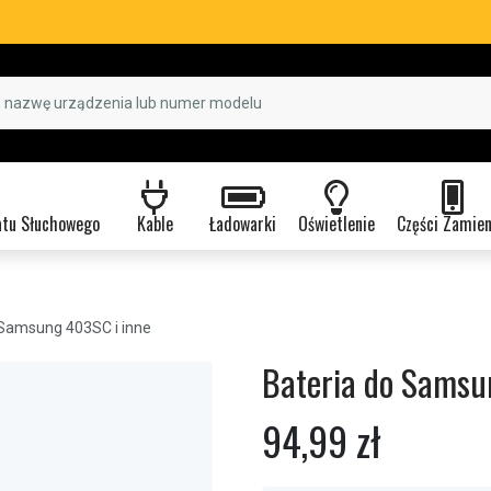
atu Słuchowego
Kable
Ładowarki
Oświetlenie
Części Zamie
Samsung 403SC i inne
Bateria do Samsu
94,99 zł