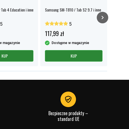
Tab 4 Education i inne
Samsung SM-T810 / Tab S2 9.7 i inne
Bateria d
2016, 73
5
5
117,99 zł
109,99
w magazynie
Dostępne w magazynie
Dost
KUP
KUP
Bezpieczne produkty –
standard UE