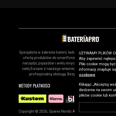
Specjalista w zakresie baterii, ładowarek i akcesoriów. Odk
UŻYWAMY PLIKÓW C
ofertę produktów do smartfonów, urządzeń gospodars
Aby zapewnić najlepsz
narzędzi, pojazdów i wielu innych zastosowań. Dostarcz
Pliki cookie mogą by
całej Europie z naszego własnego magazynu, oferując sz
informacji znajduje s
profesjonalną obsługę. Bezpieczne zakupy online od 
osobowe
.
Klikając „Akceptuj ws
METODY PŁATNOŚCI
śledzenia na swoim ur
plików cookie lub kon
Copyright © 2026, Spares Nordic AB