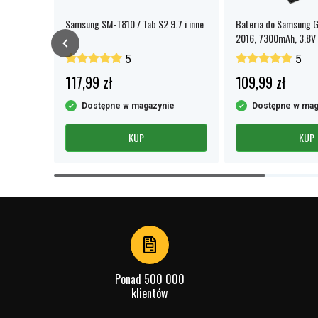
ion i inne
Samsung SM-T810 / Tab S2 9.7 i inne
Bateria do Samsung Ga
2016, 7300mAh, 3.8V
5
5
117,99 zł
109,99 zł
e
Dostępne w magazynie
Dostępne w mag
KUP
KUP
Item
1
of
4
Ponad 500 000
klientów