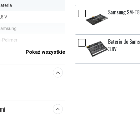
ateria
Samsung SM-T810
,8 V
Samsung
i-Polimer
Bateria do Sams
3.8V
ak
Pokaż wszystkie
9,98 x 77,45 x 4,10 mm
4000 mAh
e parametry
ami