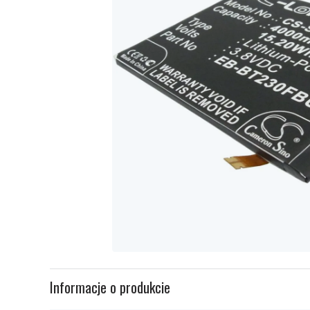
Item
1
Informacje o produkcie
of
1