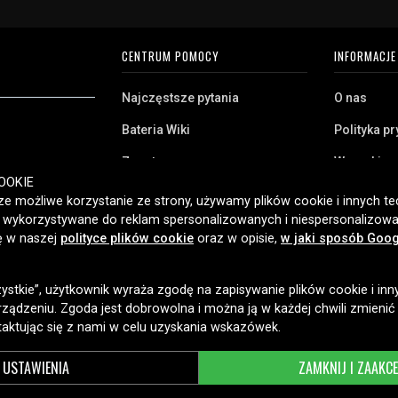
CENTRUM POMOCY
INFORMACJE
Najczęstsze pytania
O nas
Bateria Wiki
Polityka p
Zwrot
Warunki z
ryj naszą szeroką
OOKIE
Klient biznesowy
Pliki cooki
twa domowego,
e możliwe korzystanie ze strony, używamy plików cookie i innych tec
amy klientom w
ć wykorzystywane do reklam spersonalizowanych i niespersonalizowa
Jaką baterię posiadam?
ybką dostawę i
ię w naszej
polityce plików cookie
oraz w opisie,
w jaki sposób Goog
2006 roku.
zystkie”, użytkownik wyraża zgodę na zapisywanie plików cookie i inn
OPCJE DOSTAWY
ządzeniu. Zgoda jest dobrowolna i można ją w każdej chwili zmienić
taktując się z nami w celu uzyskania wskazówek.
USTAWIENIA
ZAMKNIJ I ZAAKC