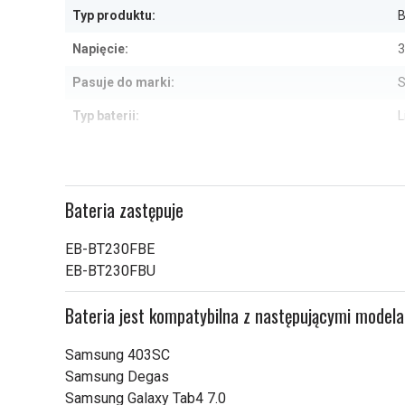
Typ produktu:
B
Napięcie:
3
Pasuje do marki:
Typ baterii:
L
Zabezpieczenie przeciwprzepięciowe:
T
Wymiary:
9
Bateria zastępuje
Pojemność:
EB-BT230FBE
Sprawdź, co oznaczają poszczególn
EB-BT230FBU
Bateria jest kompatybilna z następującymi model
Samsung 403SC
Samsung Degas
Samsung Galaxy Tab4 7.0