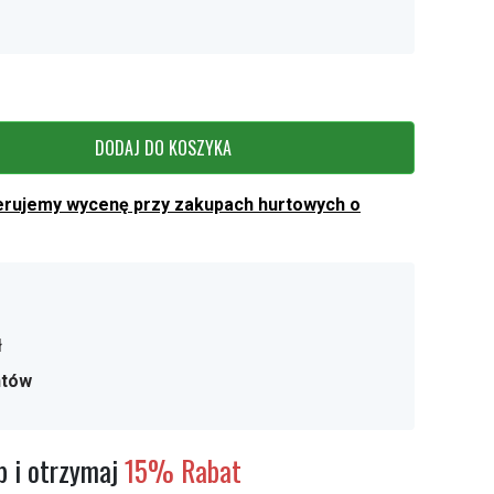
DODAJ DO KOSZYKA
erujemy wycenę przy zakupach hurtowych o
ł
ntów
 i otrzymaj
15% Rabat