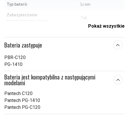
Typ baterii:
Li-ion
Zabezpieczenie
Tak
przeciwprzepięciowe:
Pokaż wszystkie
54,33 x 35,05 x 3,91
Wymiary:
mm
Bateria zastępuje
Pojemność:
550 mAh
PBR-C120
Sprawdź, co oznaczają poszczególne parametry
PG-1410
Bateria jest kompatybilna z następującymi
modelami
Pantech C120
Pantech PG-1410
Pantech PG-C120