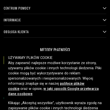
CENTRUM POMOCY
INFORMACJE
OBSŁUGA KLIENTA
METODY PŁATNOŚCI
UŻYWAMY PLIKÓW COOKIE
Aby zapewnić najlepsze możliwe korzystanie ze strony,
używamy plików cookie i innych technologii śledzenia. Pliki
OPCJE DOSTAWY
cookie mogą być wykorzystywane do reklam
spersonalizowanych i niespersonalizowanych. Więcej
informacji znajduje się w naszej
polityce plików
cookie
oraz w opisie,
w jaki sposób Google przetwarza
dane osobowe
.
Klikając „Akceptuj wszystkie”, użytkownik wyraża zgodę na
zapisywanie plików cookie i innych technologii śledzenia