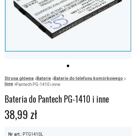
Item
item
1
0
of
Strona główna
Baterie
Baterie do telefonu komórkowego
1
Inne
Pantech PG-1410 i inne
Bateria do Pantech PG-1410 i inne
38,99 zł
Nr art.:
PTG141SL