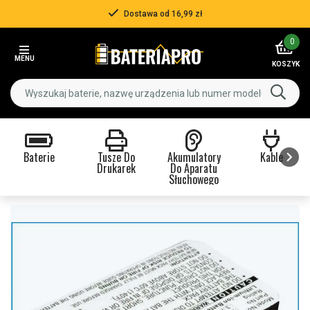
Dostawa od 16,99 zł
Item
0
2
MENU
of
KOSZYK
3
Baterie
Tusze Do
Akumulatory
Kable
Drukarek
Do Aparatu
Słuchowego
Item
1
of
9