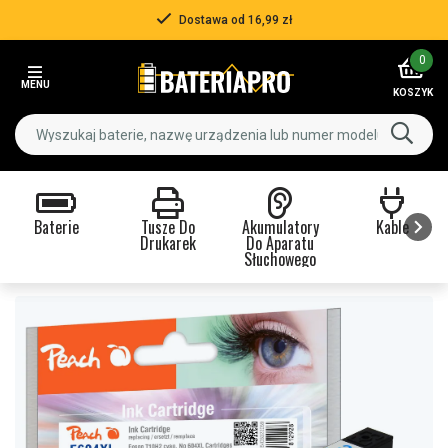
Dostawa od 16,99 zł
Item
0
2
MENU
of
KOSZYK
3
Baterie
Tusze Do
Akumulatory
Kable
Drukarek
Do Aparatu
Słuchowego
Item
1
of
9