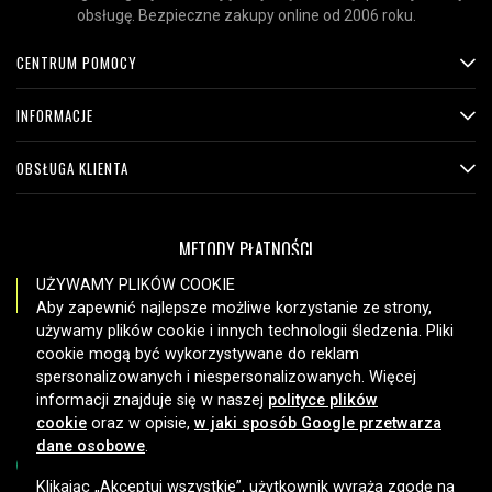
obsługę. Bezpieczne zakupy online od 2006 roku.
CENTRUM POMOCY
INFORMACJE
OBSŁUGA KLIENTA
METODY PŁATNOŚCI
UŻYWAMY PLIKÓW COOKIE
Aby zapewnić najlepsze możliwe korzystanie ze strony,
używamy plików cookie i innych technologii śledzenia. Pliki
OPCJE DOSTAWY
cookie mogą być wykorzystywane do reklam
spersonalizowanych i niespersonalizowanych. Więcej
informacji znajduje się w naszej
polityce plików
cookie
oraz w opisie,
w jaki sposób Google przetwarza
dane osobowe
.
Klikając „Akceptuj wszystkie”, użytkownik wyraża zgodę na