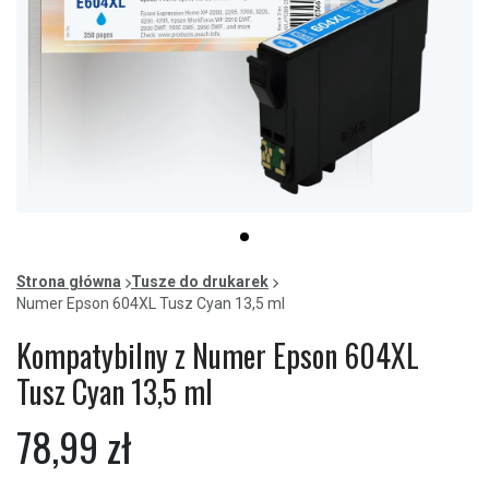
Item
item
1
0
of
Strona główna
Tusze do drukarek
1
Numer Epson 604XL Tusz Cyan 13,5 ml
Kompatybilny z Numer Epson 604XL
Tusz Cyan 13,5 ml
78,99 zł