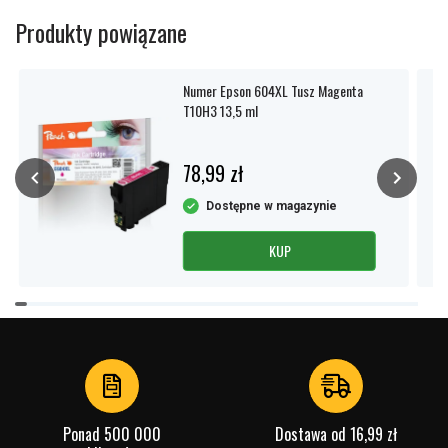
Produkty powiązane
Numer Epson 604XL Tusz Magenta
T10H3 13,5 ml
78,99 zł
Dostępne w magazynie
KUP
Item
1
of
2
Ponad 500 000
Dostawa od 16,99 zł